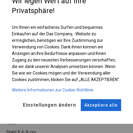
Wir legen Wert auf Ihre
oder Bootslager, Autowaschanlage und Lackierraum genutzt werden.
Privatsphäre!
Einzelheiten ansehen
Um Ihnen ein einfacheres Surfen und bequemes
Einkaufen auf der Das Company, -Website zu
Plane ändern
ermöglichen, benötigen wir Ihre Zustimmung zur
Verwendung von Cookies. Dank ihnen können wir
Anzeigen an Ihre Bedürfnisse anpassen und Ihnen
Zugang zu den neuesten Verbesserungen verschaffen,
die wir dank unserer Analysen umsetzen können. Wenn
KONSTRUKTION
Sie wie wir Cookies mögen und der Verwendung aller
Cookies zustimmen, klicken Sie auf „ALLE AKZEPTIEREN“.
SUMMER
Weitere Informationen zur Cookie-Richtlinie
ROHRE
ANSCHLÜSSE
Einstellungen ändern
Akzeptiere alle
Stahl ca.
fi 38 mm
Stahl ca.
fi 42 mm
FUSS
Stahl
fi 6-9 cm