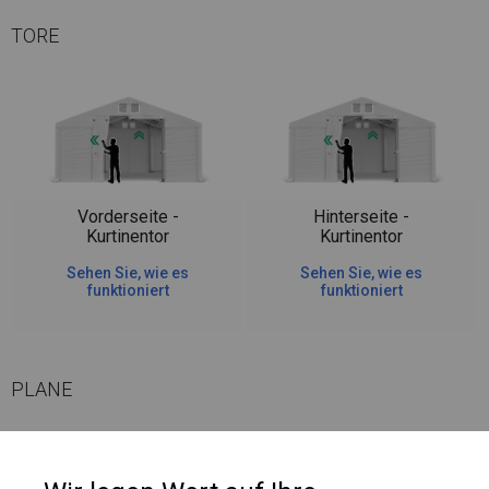
TORE
Vorderseite -
Hinterseite -
Kurtinentor
Kurtinentor
Sehen Sie, wie es
Sehen Sie, wie es
funktioniert
funktioniert
PLANE
Die Plane eignet sich perfekt für die Aufbewahrung verschiedener Arten
von Materialien. Es kann als Parkplatzüberdachung, Garage, Maschinen-