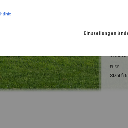
KONST
htlinie
SUMM
Einstellungen änd
ROHRE
Stahl ca.
FUSS
Stahl
fi 