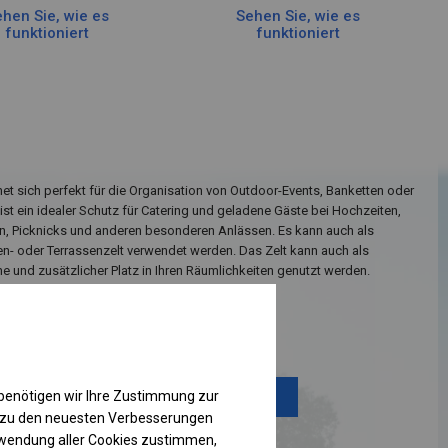
hen Sie, wie es
Sehen Sie, wie es
funktioniert
funktioniert
net sich perfekt für die Organisation von Outdoor-Events, Banketten oder
e ist ein idealer Schutz für Catering und geladene Gäste bei Hochzeiten,
 Picknicks und anderen besonderen Anlässen. Es kann auch als
ten- oder Terrassenzelt verwendet werden. Das Zelt kann auch als
 und zusätzlicher Platz in Ihren Räumlichkeiten genutzt werden.
Einzelheiten ansehen
benötigen wir Ihre Zustimmung zur
Plane ändern
g zu den neuesten Verbesserungen
rwendung aller Cookies zustimmen,