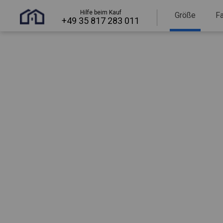
Hilfe beim Kauf
Größe
F
+49 35 817 283 011