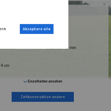
RUKTION
ER
ern
Akzeptiere alle
ANSCHLÜSSE
fi 38 mm
Stahl ca.
fi 42 mm
6-9 cm
Einzelheiten ansehen
Zeltkonstruktion ändern