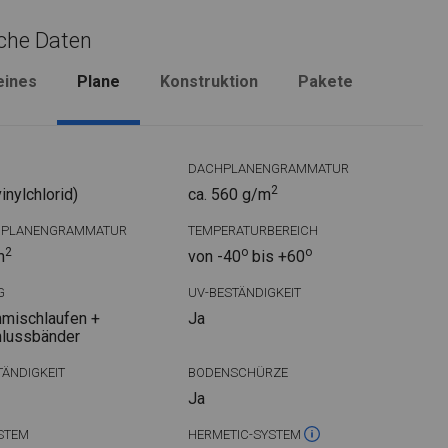
che Daten
eines
Plane
Konstruktion
Pakete
DACHPLANENGRAMMATUR
2
nylchlorid)
ca. 560 g/m
DPLANENGRAMMATUR
TEMPERATURBEREICH
2
o
o
m
von -40
bis +60
G
UV-BESTÄNDIGKEIT
mischlaufen +
Ja
hlussbänder
ÄNDIGKEIT
BODENSCHÜRZE
Ja
STEM
HERMETIC-SYSTEM