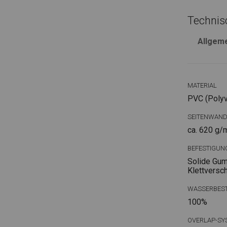
Technis
Allgem
MATERIAL
PVC (Polyvi
SEITENWAN
ca. 620 g/
BEFESTIGUN
Solide Gum
Klettversc
WASSERBEST
100%
OVERLAP-SY