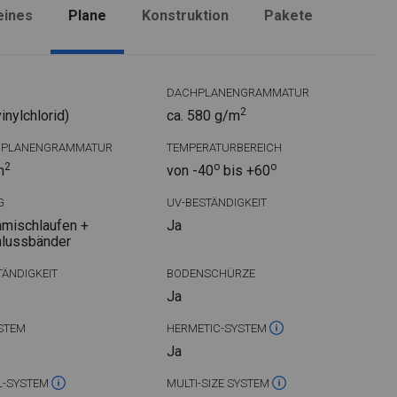
eines
Plane
Konstruktion
Pakete
DACHPLANENGRAMMATUR
2
nylchlorid)
ca. 580 g/m
DPLANENGRAMMATUR
TEMPERATURBEREICH
2
o
o
m
von -40
bis +60
G
UV-BESTÄNDIGKEIT
mischlaufen +
Ja
hlussbänder
ÄNDIGKEIT
BODENSCHÜRZE
Ja
STEM
HERMETIC-SYSTEM
Ja
L-SYSTEM
MULTI-SIZE SYSTEM