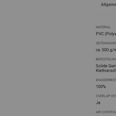
Allgem
MATERIAL
PVC (Polyvi
SEITENWAN
ca. 500 g/
BEFESTIGUN
Solide Gum
Klettversc
WASSERBEST
100%
OVERLAP-SY
Ja
AIR-CONTRO