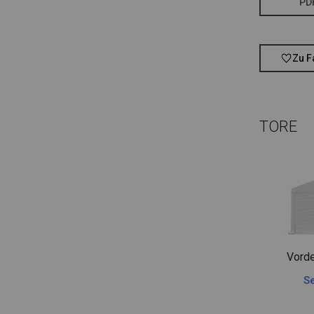
PD
Zu F
TORE
Vorde
Se