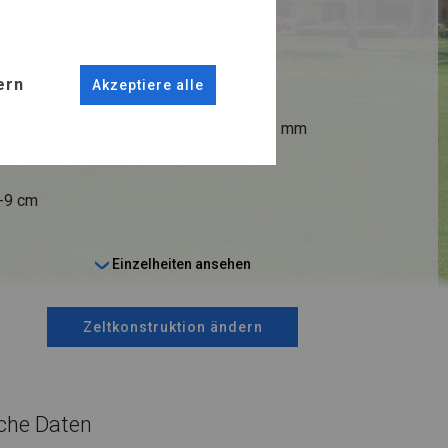
ER
ern
Akzeptiere alle
ANSCHLÜSSE
fi 38 mm
Stahl ca.
fi 42 mm
6-9 cm
Einzelheiten ansehen
Zeltkonstruktion ändern
che Daten