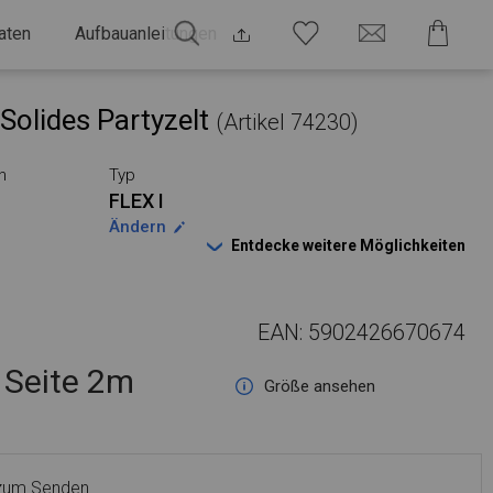
aten
Aufbauanleitungen
Solides Partyzelt
(Artikel 74230)
n
Typ
FLEX I
Ändern
Entdecke weitere Möglichkeiten
EAN: 5902426670674
Seite 2m
Größe ansehen
 zum Senden