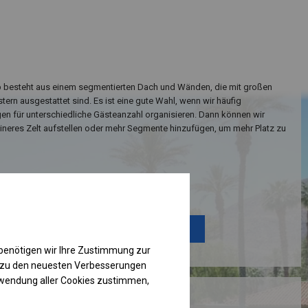
yp besteht aus einem segmentierten Dach und Wänden, die mit großen
ern ausgestattet sind. Es ist eine gute Wahl, wenn wir häufig
en für unterschiedliche Gästeanzahl organisieren. Dann können wir
eineres Zelt aufstellen oder mehr Segmente hinzufügen, um mehr Platz zu
Einzelheiten ansehen
Plane ändern
benötigen wir Ihre Zustimmung zur
g zu den neuesten Verbesserungen
rwendung aller Cookies zustimmen,
RUKTION