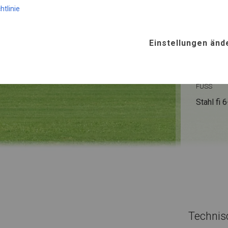
htlinie
SUMM
Einstellungen änd
ROHRE
Stahl ca.
FUSS
Stahl
fi 
Technis