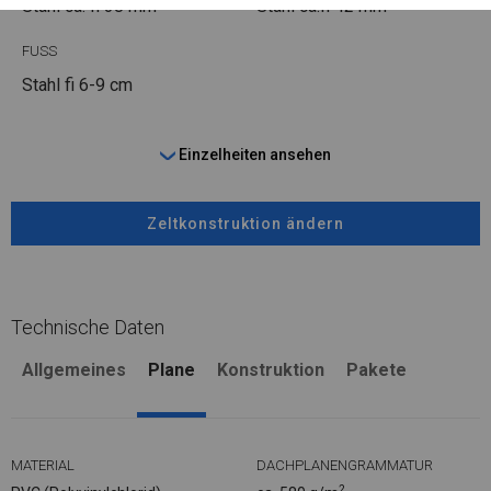
Stahl ca.
fi 38 mm
Stahl ca.
fi 42 mm
FUSS
Stahl
fi 6-9 cm
Einzelheiten ansehen
Zeltkonstruktion ändern
Technische Daten
Allgemeines
Plane
Konstruktion
Pakete
MATERIAL
DACHPLANENGRAMMATUR
2