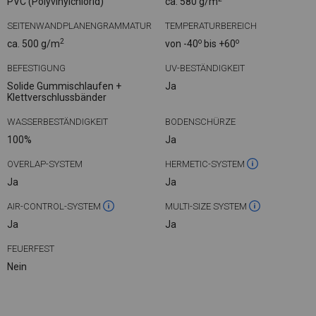
PVC (Polyvinylchlorid)
ca. 580 g/m
SEITENWANDPLANENGRAMMATUR
TEMPERATURBEREICH
2
o
o
ca. 500 g/m
von -40
bis +60
BEFESTIGUNG
UV-BESTÄNDIGKEIT
Solide Gummischlaufen +
Ja
Klettverschlussbänder
WASSERBESTÄNDIGKEIT
BODENSCHÜRZE
100%
Ja
OVERLAP-SYSTEM
HERMETIC-SYSTEM
Ja
Ja
AIR-CONTROL-SYSTEM
MULTI-SIZE SYSTEM
Ja
Ja
FEUERFEST
Nein