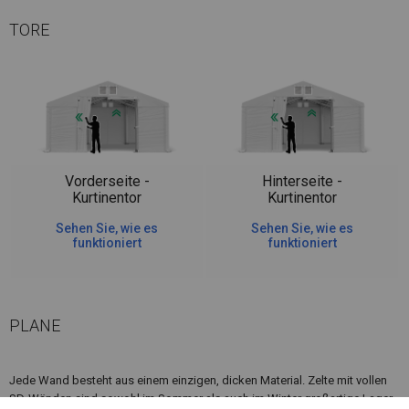
TORE
Vorderseite -
Hinterseite -
Kurtinentor
Kurtinentor
Sehen Sie, wie es
Sehen Sie, wie es
funktioniert
funktioniert
PLANE
Jede Wand besteht aus einem einzigen, dicken Material. Zelte mit vollen
SD-Wänden sind sowohl im Sommer als auch im Winter großartige Lager.