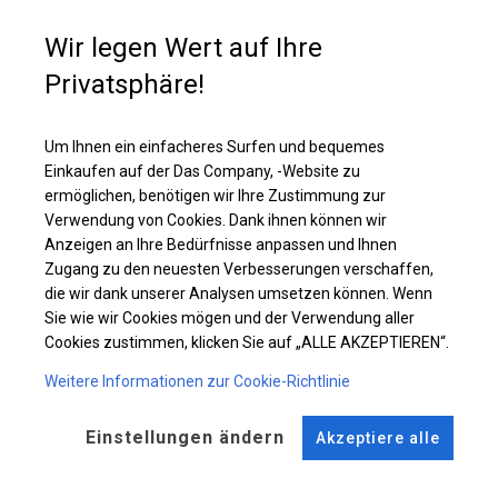
Sie sind allseitig dicht, sodass Sie sicher sein können, dass nicht nur
Regen oder Schnee, sondern auch Staub und andere Verunreinigungen
Wir legen Wert auf Ihre
nicht hineinfallen. Darüber hinaus hat das Dach sehr große, vollständig
transparente Fenster, dank denen das Sonnenlicht das Zelt vollständig
Privatsphäre!
beleuchtet.
Um Ihnen ein einfacheres Surfen und bequemes
Einzelheiten ansehen
Einkaufen auf der Das Company, -Website zu
ermöglichen, benötigen wir Ihre Zustimmung zur
Verwendung von Cookies. Dank ihnen können wir
Plane ändern
Anzeigen an Ihre Bedürfnisse anpassen und Ihnen
Zugang zu den neuesten Verbesserungen verschaffen,
die wir dank unserer Analysen umsetzen können. Wenn
Sie wie wir Cookies mögen und der Verwendung aller
Cookies zustimmen, klicken Sie auf „ALLE AKZEPTIEREN“.
KONSTRUKTION
Weitere Informationen zur Cookie-Richtlinie
SUMMER
Einstellungen ändern
Akzeptiere alle
ROHRE
ANSCHLÜSSE