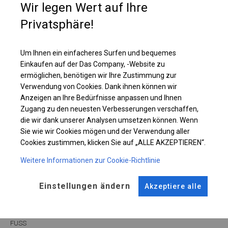
Wir legen Wert auf Ihre
Dach sehr große, vollständig transparente Fenster, dank denen das
Sonnenlicht das Zelt vollständig beleuchtet.
Privatsphäre!
Einzelheiten ansehen
Um Ihnen ein einfacheres Surfen und bequemes
Einkaufen auf der Das Company, -Website zu
ermöglichen, benötigen wir Ihre Zustimmung zur
Plane ändern
Verwendung von Cookies. Dank ihnen können wir
Anzeigen an Ihre Bedürfnisse anpassen und Ihnen
Zugang zu den neuesten Verbesserungen verschaffen,
die wir dank unserer Analysen umsetzen können. Wenn
KONSTRUKTION
Sie wie wir Cookies mögen und der Verwendung aller
Cookies zustimmen, klicken Sie auf „ALLE AKZEPTIEREN“.
SUMMER
Weitere Informationen zur Cookie-Richtlinie
Einstellungen ändern
Akzeptiere alle
ROHRE
ANSCHLÜSSE
Stahl ca.
fi 38 mm
Stahl ca.
fi 42 mm
FUSS