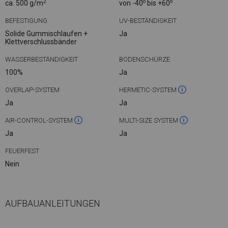
2
o
o
ca. 500 g/m
von -40
bis +60
BEFESTIGUNG
UV-BESTÄNDIGKEIT
Solide Gummischlaufen +
Ja
Klettverschlussbänder
WASSERBESTÄNDIGKEIT
BODENSCHÜRZE
100%
Ja
OVERLAP-SYSTEM
HERMETIC-SYSTEM
Ja
Ja
AIR-CONTROL-SYSTEM
MULTI-SIZE SYSTEM
Ja
Ja
FEUERFEST
Nein
AUFBAUANLEITUNGEN