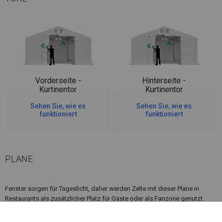
Vorderseite -
Hinterseite -
Kurtinentor
Kurtinentor
Sehen Sie, wie es
Sehen Sie, wie es
funktioniert
funktioniert
PLANE
Fenster sorgen für Tageslicht, daher werden Zelte mit dieser Plane in
Restaurants als zusätzlicher Platz für Gäste oder als Fanzone genutzt.
Diese Art der Abdeckung macht die Nutzung des Zeltes komfortabel und
auch bei vollständig geschlossenem Zelt möglich. Darüber hinaus hat das