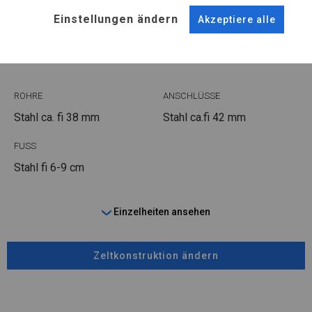
KONSTRUKTION
Einstellungen ändern
Akzeptiere alle
SUMMER
ROHRE
ANSCHLÜSSE
Stahl ca.
fi 38 mm
Stahl ca.
fi 42 mm
FUSS
Stahl
fi 6-9 cm
Einzelheiten ansehen
Zeltkonstruktion ändern