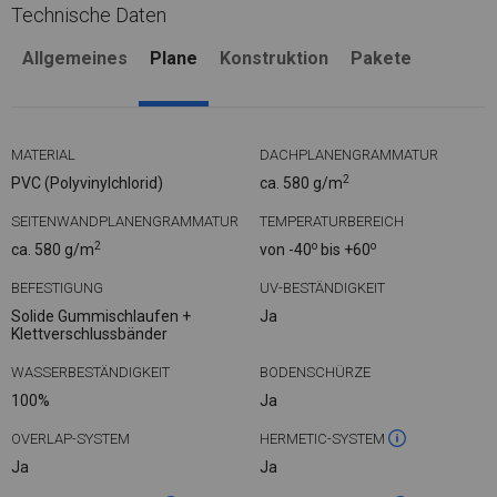
Technische Daten
Allgemeines
Plane
Konstruktion
Pakete
MATERIAL
DACHPLANENGRAMMATUR
2
PVC (Polyvinylchlorid)
ca. 580 g/m
SEITENWANDPLANENGRAMMATUR
TEMPERATURBEREICH
2
o
o
ca. 580 g/m
von -40
bis +60
BEFESTIGUNG
UV-BESTÄNDIGKEIT
Solide Gummischlaufen +
Ja
Klettverschlussbänder
WASSERBESTÄNDIGKEIT
BODENSCHÜRZE
100%
Ja
OVERLAP-SYSTEM
HERMETIC-SYSTEM
Ja
Ja