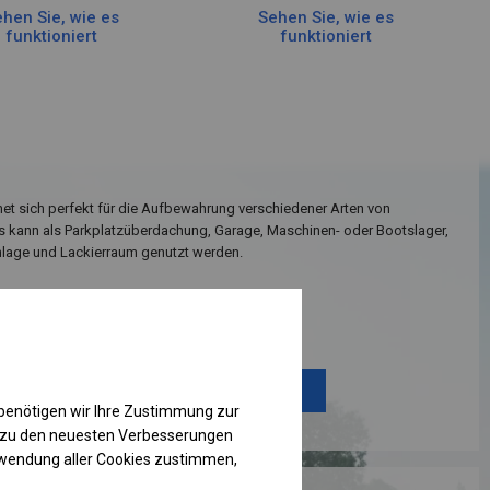
hen Sie, wie es
Sehen Sie, wie es
funktioniert
funktioniert
net sich perfekt für die Aufbewahrung verschiedener Arten von
Es kann als Parkplatzüberdachung, Garage, Maschinen- oder Bootslager,
age und Lackierraum genutzt werden.
Einzelheiten ansehen
Plane ändern
benötigen wir Ihre Zustimmung zur
g zu den neuesten Verbesserungen
rwendung aller Cookies zustimmen,