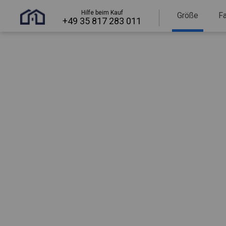
Hilfe beim Kauf
Größe
F
+49 35 817 283 011