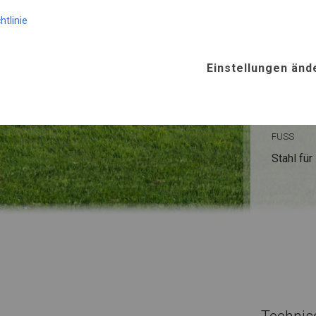
KONST
htlinie
WINTE
Einstellungen änd
ROHRE
Stahl ca.
FUSS
Stahl
für