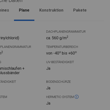
che Daten
eines
Plane
Konstruktion
Pakete
DACHPLANENGRAMMATUR
2
nylchlorid)
ca. 560 g/m
DPLANENGRAMMATUR
TEMPERATURBEREICH
2
o
o
m
von -40
bis +60
G
UV-BESTÄNDIGKEIT
mischlaufen +
Ja
hlussbänder
ÄNDIGKEIT
BODENSCHÜRZE
Ja
STEM
HERMETIC-SYSTEM
Ja