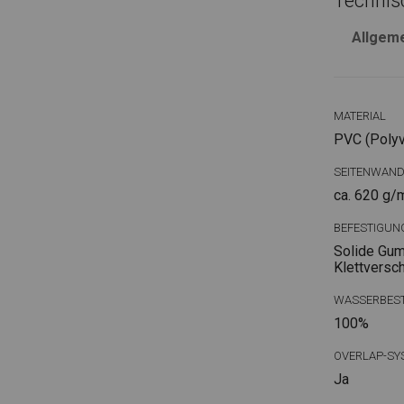
Technis
Allgem
MATERIAL
PVC (Polyvi
SEITENWAN
ca. 620 g/
BEFESTIGUN
Solide Gum
Klettversc
WASSERBEST
100%
OVERLAP-SY
Ja