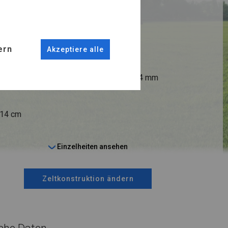
RUKTION
R
ern
Akzeptiere alle
ANSCHLÜSSE
fi 50 mm
Stahl ca.
fi 54 mm
 14 cm
Einzelheiten ansehen
Zeltkonstruktion ändern