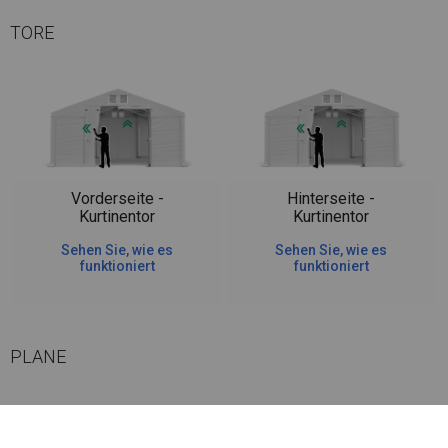
TORE
Vorderseite -
Hinterseite -
Kurtinentor
Kurtinentor
Sehen Sie, wie es
Sehen Sie, wie es
funktioniert
funktioniert
PLANE
Die Seitenwände haben bei dieser Belagsart ein Flächengewicht von ca.
580 g/m². Es ist resistent gegen starke Windböen oder starken Schneefall.