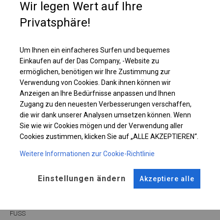
Wir legen Wert auf Ihre
Diese Art von Plane kann sowohl in ganzjährigen Garagenzelten als auch
in Langzeitlagerzelten verwendet werden.
Privatsphäre!
Einzelheiten ansehen
Um Ihnen ein einfacheres Surfen und bequemes
Einkaufen auf der Das Company, -Website zu
ermöglichen, benötigen wir Ihre Zustimmung zur
Plane ändern
Verwendung von Cookies. Dank ihnen können wir
Anzeigen an Ihre Bedürfnisse anpassen und Ihnen
Zugang zu den neuesten Verbesserungen verschaffen,
die wir dank unserer Analysen umsetzen können. Wenn
KONSTRUKTION
Sie wie wir Cookies mögen und der Verwendung aller
Cookies zustimmen, klicken Sie auf „ALLE AKZEPTIEREN“.
WINTER
Weitere Informationen zur Cookie-Richtlinie
Einstellungen ändern
ROHRE
ANSCHLÜSSE
Akzeptiere alle
Stahl ca.
fi 50 mm
Stahl ca.
fi 54 mm
FUSS