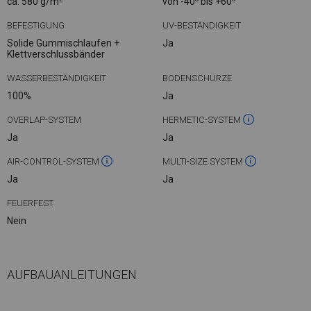
ca. 580 g/m
von -40
bis +60
BEFESTIGUNG
UV-BESTÄNDIGKEIT
Solide Gummischlaufen +
Ja
Klettverschlussbänder
WASSERBESTÄNDIGKEIT
BODENSCHÜRZE
100%
Ja
OVERLAP-SYSTEM
HERMETIC-SYSTEM
Ja
Ja
AIR-CONTROL-SYSTEM
MULTI-SIZE SYSTEM
Ja
Ja
FEUERFEST
Nein
AUFBAUANLEITUNGEN