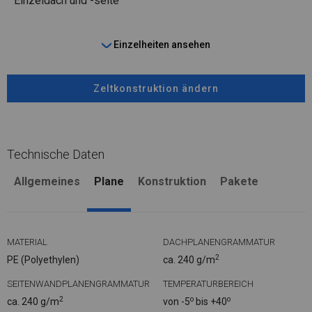
Einzeldach und -seite
Einzelheiten ansehen
Zeltkonstruktion ändern
Technische Daten
Allgemeines
Plane
Konstruktion
Pakete
MATERIAL
DACHPLANENGRAMMATUR
2
PE (Polyethylen)
ca. 240 g/m
SEITENWANDPLANENGRAMMATUR
TEMPERATURBEREICH
2
o
o
ca. 240 g/m
von -5
bis +40