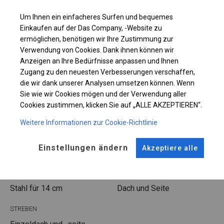
Einzelheiten ansehen
Um Ihnen ein einfacheres Surfen und bequemes
Einkaufen auf der Das Company, -Website zu
Plane ändern
ermöglichen, benötigen wir Ihre Zustimmung zur
Verwendung von Cookies. Dank ihnen können wir
Anzeigen an Ihre Bedürfnisse anpassen und Ihnen
Zugang zu den neuesten Verbesserungen verschaffen,
KONSTRUKTION
die wir dank unserer Analysen umsetzen können. Wenn
Sie wie wir Cookies mögen und der Verwendung aller
POLAR
Cookies zustimmen, klicken Sie auf „ALLE AKZEPTIEREN“.
Weitere Informationen zur Cookie-Richtlinie
ROHRE
ANSCHLÜSSE
Einstellungen ändern
Akzeptiere alle
Stahl ca.
fi 50 mm
Stahl ca.
fi 54 mm
FUSS
STRINGS
Stahl
für 14 cm
Dach und Seite
STREBEN