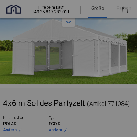
Hilfe beim Kauf
Größe
Farben
+49 35 817 283 011
4x6 m Solides Partyzelt
(Artikel 771084)
Konstruktion
Typ
POLAR
ECO R
Ändern
Ändern