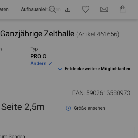
aten
Aufbauanleitungen
Ganzjährige Zelthalle
(Artikel 461656)
n
Typ
PRO O
Ändern
Entdecke weitere Möglichkeiten
EAN: 5902613588973
Seite 2,5m
Größe ansehen
 zum Senden