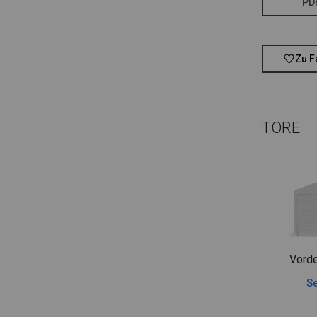
PD
Zu F
TORE
Vorde
Se