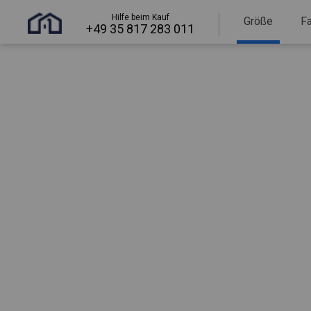
Hilfe beim Kauf
Größe
F
+49 35 817 283 011