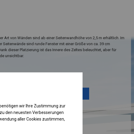
ser Art von Wänden sind ab einer Seitenwandhöhe von 2,5 m erhältlich. Im
er Seitenwände sind runde Fenster mit einer Größe von ca. 39 cm
ank dieser Platzierung ist das Innere des Zeltes beleuchtet, aber für
e unsichtbar.
Einzelheiten ansehen
Plane ändern
benötigen wir Ihre Zustimmung zur
g zu den neuesten Verbesserungen
rwendung aller Cookies zustimmen,
RUKTION