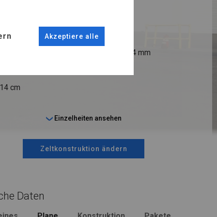
R
ern
Akzeptiere alle
ANSCHLÜSSE
fi 50 mm
Stahl ca.
fi 54 mm
 14 cm
Einzelheiten ansehen
Zeltkonstruktion ändern
che Daten
eines
Plane
Konstruktion
Pakete