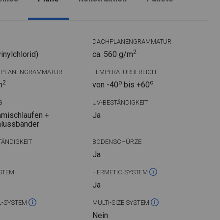
DACHPLANENGRAMMATUR
2
nylchlorid)
ca. 560 g/m
DPLANENGRAMMATUR
TEMPERATURBEREICH
2
o
o
m
von -40
bis +60
G
UV-BESTÄNDIGKEIT
mischlaufen +
Ja
hlussbänder
ÄNDIGKEIT
BODENSCHÜRZE
Ja
STEM
HERMETIC-SYSTEM
Ja
L-SYSTEM
MULTI-SIZE SYSTEM
Nein