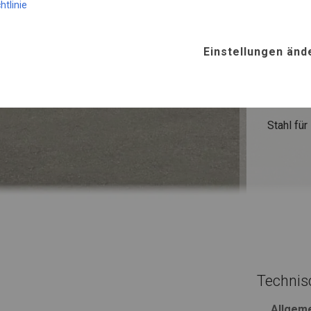
htlinie
WINTE
Einstellungen änd
ROHRE
Stahl ca.
FUSS
Stahl
für
Technis
Allgem