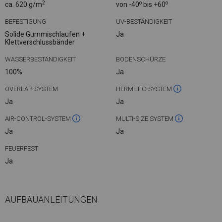
2
o
o
ca. 620 g/m
von -40
bis +60
BEFESTIGUNG
UV-BESTÄNDIGKEIT
Solide Gummischlaufen +
Ja
Klettverschlussbänder
WASSERBESTÄNDIGKEIT
BODENSCHÜRZE
100%
Ja
OVERLAP-SYSTEM
HERMETIC-SYSTEM
Ja
Ja
AIR-CONTROL-SYSTEM
MULTI-SIZE SYSTEM
Ja
Ja
FEUERFEST
Ja
AUFBAUANLEITUNGEN