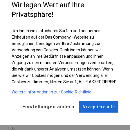
Wir legen Wert auf Ihre
Lagerzelt nachzudenken, in dem Sie Ihre Materialien sicher aufbewahren
können.
Privatsphäre!
Einzelheiten ansehen
Um Ihnen ein einfacheres Surfen und bequemes
Einkaufen auf der Das Company, -Website zu
ermöglichen, benötigen wir Ihre Zustimmung zur
Plane ändern
Verwendung von Cookies. Dank ihnen können wir
Anzeigen an Ihre Bedürfnisse anpassen und Ihnen
Zugang zu den neuesten Verbesserungen verschaffen,
die wir dank unserer Analysen umsetzen können. Wenn
KONSTRUKTION
Sie wie wir Cookies mögen und der Verwendung aller
Cookies zustimmen, klicken Sie auf „ALLE AKZEPTIEREN“.
WINTER
Weitere Informationen zur Cookie-Richtlinie
Einstellungen ändern
Akzeptiere alle
ROHRE
ANSCHLÜSSE
Stahl ca.
fi 50 mm
Stahl ca.
fi 54 mm
FUSS