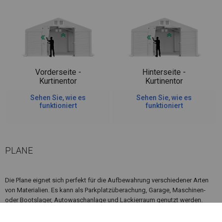
Vorderseite -
Hinterseite -
Kurtinentor
Kurtinentor
Sehen Sie, wie es
Sehen Sie, wie es
funktioniert
funktioniert
PLANE
Die Plane eignet sich perfekt für die Aufbewahrung verschiedener Arten
von Materialien. Es kann als Parkplatzüberachung, Garage, Maschinen-
oder Bootslager, Autowaschanlage und Lackierraum genutzt werden.
Wenn sich in der Nähe des Lagerplatzes, an dem Sie das Zelt aufstellen
möchten, Feuerquellen befinden, lohnt es sich, über ein feuerfestes