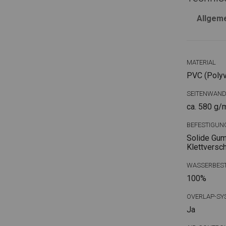
Allgem
MATERIAL
PVC (Polyvi
SEITENWAN
ca. 580 g/
BEFESTIGUN
Solide Gum
Klettversc
WASSERBEST
100%
OVERLAP-SY
Ja