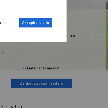
RUKTION
R PLUS
ern
Akzeptiere alle
ANSCHLÜSSE
fi 38 mm
Stahl ca.
fi 42 mm
9 cm
Einzelheiten ansehen
Zeltkonstruktion ändern
che Daten