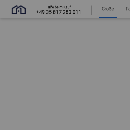
Hilfe beim Kauf
Größe
F
+49 35 817 283 011