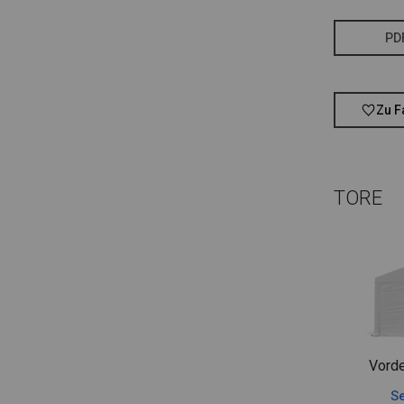
PD
Zu F
TORE
Vorde
Se