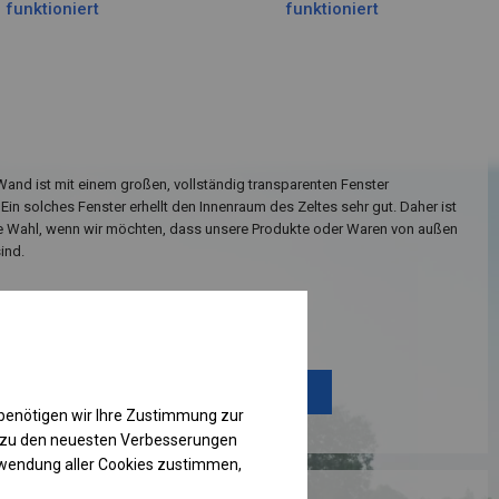
funktioniert
funktioniert
Wand ist mit einem großen, vollständig transparenten Fenster
 Ein solches Fenster erhellt den Innenraum des Zeltes sehr gut. Daher ist
ige Wahl, wenn wir möchten, dass unsere Produkte oder Waren von außen
ind.
Einzelheiten ansehen
Plane ändern
benötigen wir Ihre Zustimmung zur
g zu den neuesten Verbesserungen
rwendung aller Cookies zustimmen,