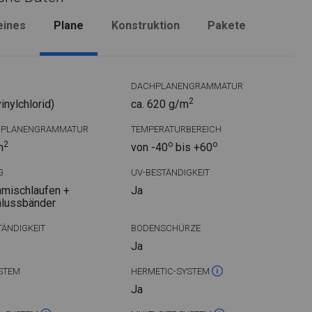
eines
Plane
Konstruktion
Pakete
DACHPLANENGRAMMATUR
2
nylchlorid)
ca. 620 g/m
DPLANENGRAMMATUR
TEMPERATURBEREICH
2
o
o
m
von -40
bis +60
G
UV-BESTÄNDIGKEIT
mischlaufen +
Ja
hlussbänder
ÄNDIGKEIT
BODENSCHÜRZE
Ja
STEM
HERMETIC-SYSTEM
Ja