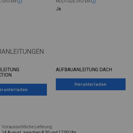
L-SYSTEM
MULTI-SIZE SYSTEM
Ja
UANLEITUNGEN
LEITUNG
AUFBAUANLEITUNG DACH
TION
Herunterladen
erunterladen
Voraussichtliche Lieferung:
14 August, zwischen 8:30 und 17:00 Uhr