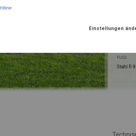
KONST
htlinie
SUMME
Einstellungen änd
ROHRE
Stahl ca.
FUSS
Stahl
fi 
Technis