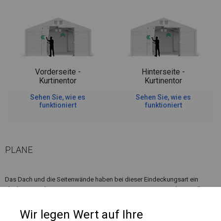
Vorderseite -
Hinterseite -
Kurtinentor
Kurtinentor
Sehen Sie, wie es
Sehen Sie, wie es
funktioniert
funktioniert
PLANE
Das Dach und die Seitenwände haben bei dieser Eindeckungsart ein
Flächengewicht von ca. 580 g/m². Es ist resistent gegen starke Windböen
oder starken Schneefall. Diese Art von Plane kann sowohl in ganzjährigen
Garagenzelten als auch in Langzeitlagerzelten verwendet werden.
Wir legen Wert auf Ihre