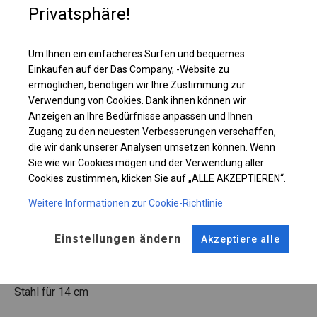
Privatsphäre!
Einzelheiten ansehen
Um Ihnen ein einfacheres Surfen und bequemes
Einkaufen auf der Das Company, -Website zu
Plane ändern
ermöglichen, benötigen wir Ihre Zustimmung zur
Verwendung von Cookies. Dank ihnen können wir
Anzeigen an Ihre Bedürfnisse anpassen und Ihnen
Zugang zu den neuesten Verbesserungen verschaffen,
KONSTRUKTION
die wir dank unserer Analysen umsetzen können. Wenn
Sie wie wir Cookies mögen und der Verwendung aller
WINTER
Cookies zustimmen, klicken Sie auf „ALLE AKZEPTIEREN“.
Weitere Informationen zur Cookie-Richtlinie
ROHRE
ANSCHLÜSSE
Einstellungen ändern
Akzeptiere alle
Stahl ca.
fi 50 mm
Stahl ca.
fi 54 mm
FUSS
Stahl
für 14 cm