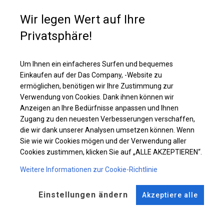
oder Bootslager, Autowaschanlage und Lackierraum genutzt werden.
Wir legen Wert auf Ihre
Privatsphäre!
Einzelheiten ansehen
Um Ihnen ein einfacheres Surfen und bequemes
Plane ändern
Einkaufen auf der Das Company, -Website zu
ermöglichen, benötigen wir Ihre Zustimmung zur
Verwendung von Cookies. Dank ihnen können wir
Anzeigen an Ihre Bedürfnisse anpassen und Ihnen
KONSTRUKTION
Zugang zu den neuesten Verbesserungen verschaffen,
die wir dank unserer Analysen umsetzen können. Wenn
POLAR PLUS
Sie wie wir Cookies mögen und der Verwendung aller
Cookies zustimmen, klicken Sie auf „ALLE AKZEPTIEREN“.
Weitere Informationen zur Cookie-Richtlinie
ROHRE
ANSCHLÜSSE
Stahl ca.
fi 50 mm
Stahl ca.
fi 54 mm
Einstellungen ändern
Akzeptiere alle
FUSS
STRINGS
Stahl
für 14 cm
Dach und Seite