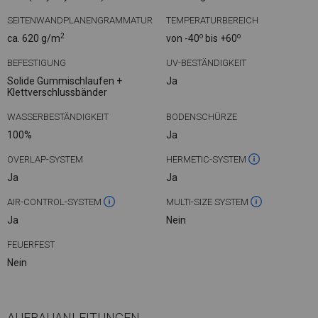
SEITENWANDPLANENGRAMMATUR
TEMPERATURBEREICH
2
o
o
ca. 620 g/m
von -40
bis +60
BEFESTIGUNG
UV-BESTÄNDIGKEIT
Solide Gummischlaufen +
Ja
Klettverschlussbänder
WASSERBESTÄNDIGKEIT
BODENSCHÜRZE
100%
Ja
OVERLAP-SYSTEM
HERMETIC-SYSTEM
Ja
Ja
AIR-CONTROL-SYSTEM
MULTI-SIZE SYSTEM
Ja
Nein
FEUERFEST
Nein
AUFBAUANLEITUNGEN