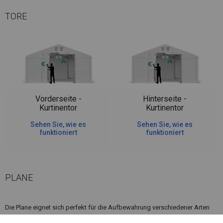
TORE
Vorderseite -
Hinterseite -
Kurtinentor
Kurtinentor
Sehen Sie, wie es
Sehen Sie, wie es
funktioniert
funktioniert
PLANE
Die Plane eignet sich perfekt für die Aufbewahrung verschiedener Arten
von Materialien. Es kann als Parkplatzüberdachung, Garage, Maschinen-