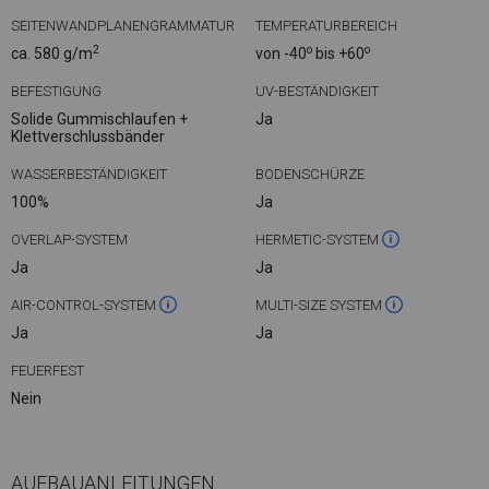
SEITENWANDPLANENGRAMMATUR
TEMPERATURBEREICH
2
o
o
ca. 580 g/m
von -40
bis +60
BEFESTIGUNG
UV-BESTÄNDIGKEIT
Solide Gummischlaufen +
Ja
Klettverschlussbänder
WASSERBESTÄNDIGKEIT
BODENSCHÜRZE
100%
Ja
OVERLAP-SYSTEM
HERMETIC-SYSTEM
Ja
Ja
AIR-CONTROL-SYSTEM
MULTI-SIZE SYSTEM
Ja
Ja
FEUERFEST
Nein
AUFBAUANLEITUNGEN