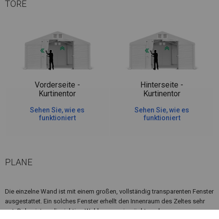
TORE
Vorderseite -
Hinterseite -
Kurtinentor
Kurtinentor
Sehen Sie, wie es
Sehen Sie, wie es
funktioniert
funktioniert
PLANE
Die einzelne Wand ist mit einem großen, vollständig transparenten Fenster
ausgestattet. Ein solches Fenster erhellt den Innenraum des Zeltes sehr
gut. Daher ist es die richtige Wahl, wenn wir möchten, dass unsere