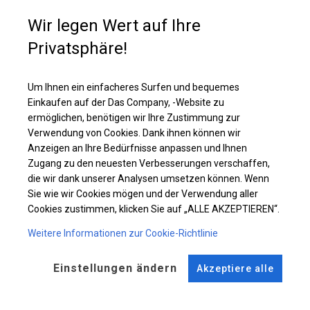
Produkte oder Waren von außen gut sichtbar sind.
Wir legen Wert auf Ihre
Privatsphäre!
Einzelheiten ansehen
Um Ihnen ein einfacheres Surfen und bequemes
Plane ändern
Einkaufen auf der Das Company, -Website zu
ermöglichen, benötigen wir Ihre Zustimmung zur
Verwendung von Cookies. Dank ihnen können wir
Anzeigen an Ihre Bedürfnisse anpassen und Ihnen
KONSTRUKTION
Zugang zu den neuesten Verbesserungen verschaffen,
die wir dank unserer Analysen umsetzen können. Wenn
POLAR PLUS
Sie wie wir Cookies mögen und der Verwendung aller
Cookies zustimmen, klicken Sie auf „ALLE AKZEPTIEREN“.
Weitere Informationen zur Cookie-Richtlinie
ROHRE
ANSCHLÜSSE
Stahl ca.
fi 50 mm
Stahl ca.
fi 54 mm
Einstellungen ändern
Akzeptiere alle
FUSS
STRINGS
Stahl
für 14 cm
Dach und Seite