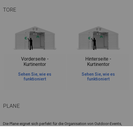
TORE
Vorderseite -
Hinterseite -
Kurtinentor
Kurtinentor
Sehen Sie, wie es
Sehen Sie, wie es
funktioniert
funktioniert
PLANE
Die Plane eignet sich perfekt für die Organisation von Outdoor-Events,
Banketten oder Festivals. Sie ist ein idealer Schutz für Catering und