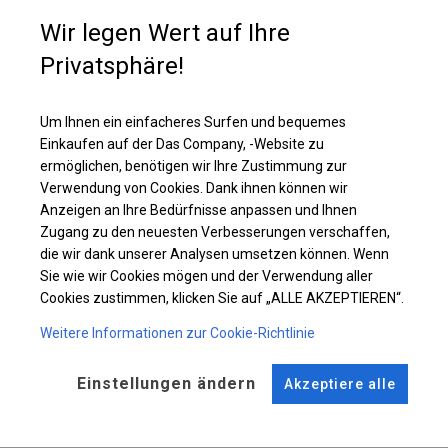
geladene Gäste bei Hochzeiten, Kommunionen, Picknicks und anderen
Wir legen Wert auf Ihre
besonderen Anlässen. Es kann auch als Pavillon, Garten- oder
Terrassenzelt verwendet werden. Das Zelt kann auch als Gewerbefläche
Privatsphäre!
und zusätzlicher Platz in Ihren Räumlichkeiten genutzt werden.
Um Ihnen ein einfacheres Surfen und bequemes
Einzelheiten ansehen
Einkaufen auf der Das Company, -Website zu
ermöglichen, benötigen wir Ihre Zustimmung zur
Verwendung von Cookies. Dank ihnen können wir
Plane ändern
Anzeigen an Ihre Bedürfnisse anpassen und Ihnen
Zugang zu den neuesten Verbesserungen verschaffen,
die wir dank unserer Analysen umsetzen können. Wenn
Sie wie wir Cookies mögen und der Verwendung aller
KONSTRUKTION
Cookies zustimmen, klicken Sie auf „ALLE AKZEPTIEREN“.
WINTER
Weitere Informationen zur Cookie-Richtlinie
Einstellungen ändern
Akzeptiere alle
ROHRE
ANSCHLÜSSE
Stahl ca.
fi 50 mm
Stahl ca.
fi 54 mm