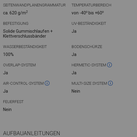
SEITENWANDPLANENGRAMMATUR
TEMPERATURBEREICH
2
o
o
ca. 620 g/m
von -40
bis +60
BEFESTIGUNG
UV-BESTÄNDIGKEIT
Solide Gummischlaufen +
Ja
Klettverschlussbänder
WASSERBESTÄNDIGKEIT
BODENSCHÜRZE
100%
Ja
OVERLAP-SYSTEM
HERMETIC-SYSTEM
Ja
Ja
AIR-CONTROL-SYSTEM
MULTI-SIZE SYSTEM
Ja
Nein
FEUERFEST
Nein
AUFBAUANLEITUNGEN