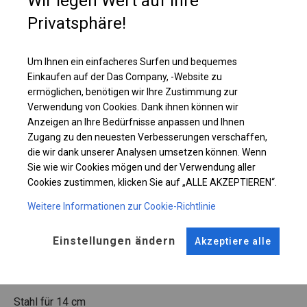
Wir legen Wert auf Ihre
Produkte oder Waren von außen gut sichtbar sind.
Privatsphäre!
Einzelheiten ansehen
Um Ihnen ein einfacheres Surfen und bequemes
Einkaufen auf der Das Company, -Website zu
Plane ändern
ermöglichen, benötigen wir Ihre Zustimmung zur
Verwendung von Cookies. Dank ihnen können wir
Anzeigen an Ihre Bedürfnisse anpassen und Ihnen
Zugang zu den neuesten Verbesserungen verschaffen,
die wir dank unserer Analysen umsetzen können. Wenn
KONSTRUKTION
Sie wie wir Cookies mögen und der Verwendung aller
Cookies zustimmen, klicken Sie auf „ALLE AKZEPTIEREN“.
WINTER
Weitere Informationen zur Cookie-Richtlinie
ROHRE
ANSCHLÜSSE
Einstellungen ändern
Akzeptiere alle
Stahl ca.
fi 50 mm
Stahl ca.
fi 54 mm
FUSS
Stahl
für 14 cm