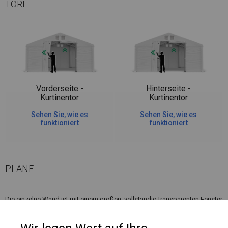
TORE
Vorderseite -
Hinterseite -
Kurtinentor
Kurtinentor
Sehen Sie, wie es
Sehen Sie, wie es
funktioniert
funktioniert
PLANE
Die einzelne Wand ist mit einem großen, vollständig transparenten Fenster
ausgestattet. Ein solches Fenster erhellt den Innenraum des Zeltes sehr
gut. Daher ist es die richtige Wahl, wenn wir möchten, dass unsere