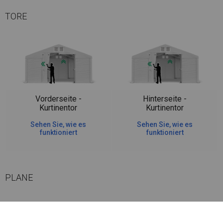
TORE
Vorderseite -
Hinterseite -
Kurtinentor
Kurtinentor
Sehen Sie, wie es
Sehen Sie, wie es
funktioniert
funktioniert
PLANE
Wenn ein sehr helles Inneres des Zeltes benötigt wird und wir nicht
möchten, dass es von außen sichtbar ist, ist diese Lösung die beste. Das