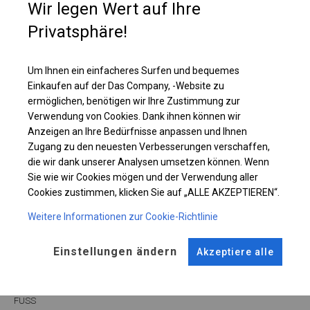
Wir legen Wert auf Ihre
Dach hat sehr große, vollständig transparente Fenster, dank welchen das
Sonnenlicht das Zelt vollständig beleuchtet.
Privatsphäre!
Einzelheiten ansehen
Um Ihnen ein einfacheres Surfen und bequemes
Einkaufen auf der Das Company, -Website zu
ermöglichen, benötigen wir Ihre Zustimmung zur
Plane ändern
Verwendung von Cookies. Dank ihnen können wir
Anzeigen an Ihre Bedürfnisse anpassen und Ihnen
Zugang zu den neuesten Verbesserungen verschaffen,
die wir dank unserer Analysen umsetzen können. Wenn
KONSTRUKTION
Sie wie wir Cookies mögen und der Verwendung aller
Cookies zustimmen, klicken Sie auf „ALLE AKZEPTIEREN“.
WINTER
Weitere Informationen zur Cookie-Richtlinie
Einstellungen ändern
ROHRE
ANSCHLÜSSE
Akzeptiere alle
Stahl ca.
fi 50 mm
Stahl ca.
fi 54 mm
FUSS