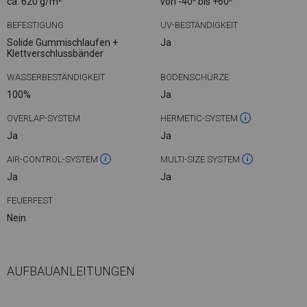
ca. 620 g/m
von -40
bis +60
BEFESTIGUNG
UV-BESTÄNDIGKEIT
Solide Gummischlaufen +
Ja
Klettverschlussbänder
WASSERBESTÄNDIGKEIT
BODENSCHÜRZE
100%
Ja
OVERLAP-SYSTEM
HERMETIC-SYSTEM
Ja
Ja
AIR-CONTROL-SYSTEM
MULTI-SIZE SYSTEM
Ja
Ja
FEUERFEST
Nein
AUFBAUANLEITUNGEN