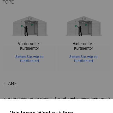
TORE
Vorderseite -
Hinterseite -
Kurtinentor
Kurtinentor
Sehen Sie, wie es
Sehen Sie, wie es
funktioniert
funktioniert
PLANE
Die einzelne Wand ist mit einem großen, vollständig transparenten Fenster
ausgestattet. Ein solches Fenster erhellt den Innenraum des Zeltes sehr
gut. Daher ist es die richtige Wahl, wenn wir möchten, dass unsere