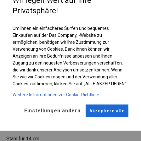
Wir legen Wert auf Ihre
Produkte oder Waren von außen gut sichtbar sind.
Privatsphäre!
Einzelheiten ansehen
Um Ihnen ein einfacheres Surfen und bequemes
Einkaufen auf der Das Company, -Website zu
Plane ändern
ermöglichen, benötigen wir Ihre Zustimmung zur
Verwendung von Cookies. Dank ihnen können wir
Anzeigen an Ihre Bedürfnisse anpassen und Ihnen
Zugang zu den neuesten Verbesserungen verschaffen,
die wir dank unserer Analysen umsetzen können. Wenn
KONSTRUKTION
Sie wie wir Cookies mögen und der Verwendung aller
Cookies zustimmen, klicken Sie auf „ALLE AKZEPTIEREN“.
WINTER
Weitere Informationen zur Cookie-Richtlinie
ROHRE
ANSCHLÜSSE
Einstellungen ändern
Akzeptiere alle
Stahl ca.
fi 50 mm
Stahl ca.
fi 54 mm
FUSS
Stahl
für 14 cm