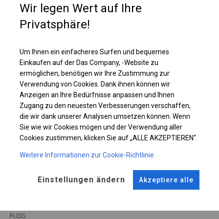
Wir legen Wert auf Ihre
Lagerzelt nachzudenken, in dem Sie Ihre Materialien sicher aufbewahren
können.
Privatsphäre!
Einzelheiten ansehen
Um Ihnen ein einfacheres Surfen und bequemes
Einkaufen auf der Das Company, -Website zu
ermöglichen, benötigen wir Ihre Zustimmung zur
Plane ändern
Verwendung von Cookies. Dank ihnen können wir
Anzeigen an Ihre Bedürfnisse anpassen und Ihnen
Zugang zu den neuesten Verbesserungen verschaffen,
die wir dank unserer Analysen umsetzen können. Wenn
KONSTRUKTION
Sie wie wir Cookies mögen und der Verwendung aller
Cookies zustimmen, klicken Sie auf „ALLE AKZEPTIEREN“.
SUMMER
Weitere Informationen zur Cookie-Richtlinie
Einstellungen ändern
Akzeptiere alle
ROHRE
ANSCHLÜSSE
Stahl ca.
fi 38 mm
Stahl ca.
fi 42 mm
FUSS