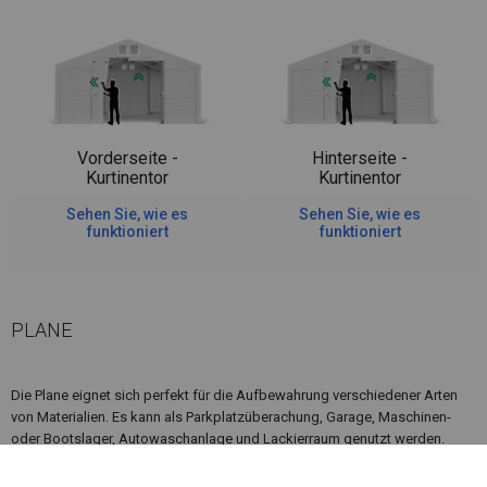
Vorderseite -
Hinterseite -
Kurtinentor
Kurtinentor
Sehen Sie, wie es
Sehen Sie, wie es
funktioniert
funktioniert
PLANE
Die Plane eignet sich perfekt für die Aufbewahrung verschiedener Arten
von Materialien. Es kann als Parkplatzüberachung, Garage, Maschinen-
oder Bootslager, Autowaschanlage und Lackierraum genutzt werden.
Wenn sich in der Nähe des Lagerplatzes, an dem Sie das Zelt aufstellen
möchten, Feuerquellen befinden, lohnt es sich, über ein feuerfestes