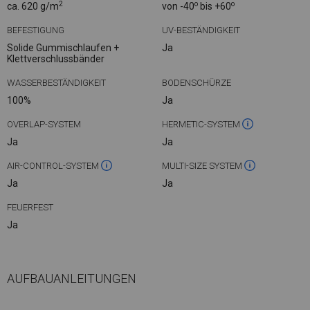
2
o
o
ca. 620 g/m
von -40
bis +60
BEFESTIGUNG
UV-BESTÄNDIGKEIT
Solide Gummischlaufen +
Ja
Klettverschlussbänder
WASSERBESTÄNDIGKEIT
BODENSCHÜRZE
100%
Ja
OVERLAP-SYSTEM
HERMETIC-SYSTEM
Ja
Ja
AIR-CONTROL-SYSTEM
MULTI-SIZE SYSTEM
Ja
Ja
FEUERFEST
Ja
AUFBAUANLEITUNGEN