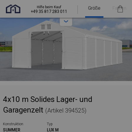
Hilfe beim Kauf
Größe
Farben
+49 35 817 283 011
4x10 m Solides Lager- und
Garagenzelt
(Artikel 394525)
Konstruktion
Typ
SUMMER
LUX M