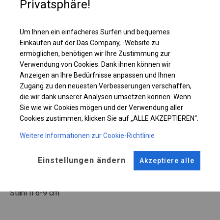
Privatsphäre!
Einzelheiten ansehen
Um Ihnen ein einfacheres Surfen und bequemes
Plane ändern
Einkaufen auf der Das Company, -Website zu
ermöglichen, benötigen wir Ihre Zustimmung zur
Verwendung von Cookies. Dank ihnen können wir
Anzeigen an Ihre Bedürfnisse anpassen und Ihnen
Zugang zu den neuesten Verbesserungen verschaffen,
KONSTRUKTION
die wir dank unserer Analysen umsetzen können. Wenn
Sie wie wir Cookies mögen und der Verwendung aller
SUMMER FLOOR
Cookies zustimmen, klicken Sie auf „ALLE AKZEPTIEREN“.
Weitere Informationen zur Cookie-Richtlinie
ROHRE
ANSCHLÜSSE
Stahl ca.
fi 38 mm
Stahl ca.
fi 42 mm
Einstellungen ändern
Akzeptiere alle
FUSS
Stahl
fi 6-9 cm