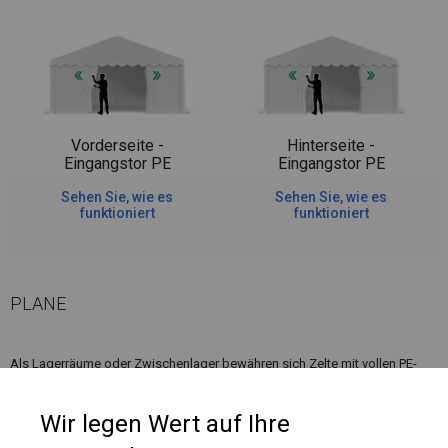
Vorderseite -
Hinterseite -
Eingangstor PE
Eingangstor PE
Sehen Sie, wie es
Sehen Sie, wie es
funktioniert
funktioniert
PLANE
Als Lagerräume oder Zwischenlager bewähren sich Zelte mit vollen PE-
Wänden. Dank ihnen ist alles im Inneren des Zeltes vollständig abgedeckt
und vor Regen oder Staub geschützt.
Wir legen Wert auf Ihre