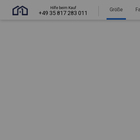
Hilfe beim Kauf
Größe
F
+49 35 817 283 011