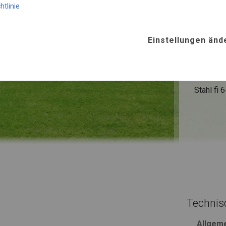
SUMME
htlinie
ROHRE
Einstellungen änd
Stahl ca.
FUSS
Stahl
fi 
Technis
Allgem