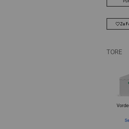
PD
Zu F
TORE
Vorde
Se