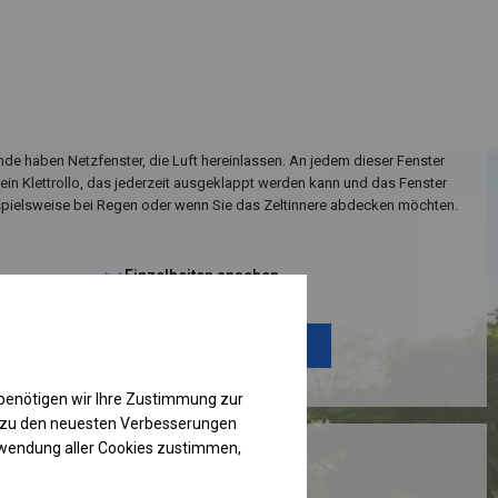
de haben Netzfenster, die Luft hereinlassen. An jedem dieser Fenster
 ein Klettrollo, das jederzeit ausgeklappt werden kann und das Fenster
spielsweise bei Regen oder wenn Sie das Zeltinnere abdecken möchten.
Einzelheiten ansehen
Plane ändern
benötigen wir Ihre Zustimmung zur
g zu den neuesten Verbesserungen
rwendung aller Cookies zustimmen,
RUKTION