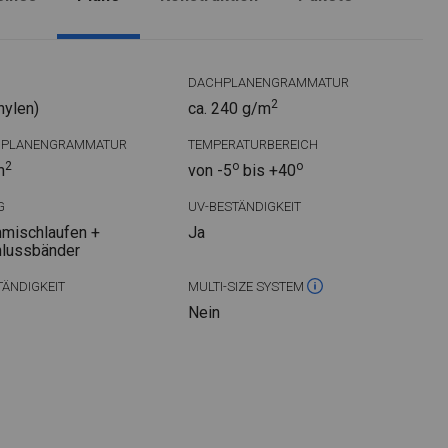
DACHPLANENGRAMMATUR
2
hylen)
ca. 240 g/m
DPLANENGRAMMATUR
TEMPERATURBEREICH
2
o
o
m
von -5
bis +40
G
UV-BESTÄNDIGKEIT
mischlaufen +
Ja
hlussbänder
ÄNDIGKEIT
MULTI-SIZE SYSTEM
Nein