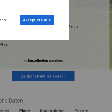
R FLOOR
ANSCHLÜSSE
ern
Akzeptiere alle
fi 38 mm
Stahl ca.
fi 42 mm
6-9 cm
Einzelheiten ansehen
Zeltkonstruktion ändern
che Daten
eines
Plane
Konstruktion
Pakete