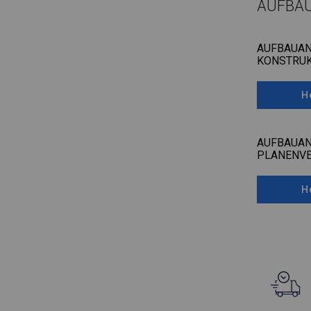
AUFBA
AUFBAUAN
KONSTRUK
H
AUFBAUAN
PLANENV
H