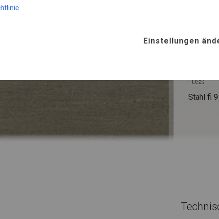
htlinie
SUMME
Einstellungen änd
ROHRE
Stahl ca.
FUSS
Stahl
fi 
Technis