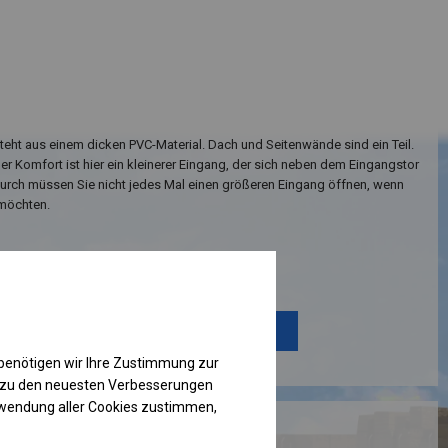
teht aus einem dicken PVC-Material. Dach und Seitenwände sind ein Teil.
her Komfort ist hier ein kleinerer Eingang, der sich neben dem Eingangstor
durch müssen Sie nicht jedes Mal einen größeren Eingang öffnen, wenn
 möchten.
Einzelheiten ansehen
Plane ändern
benötigen wir Ihre Zustimmung zur
g zu den neuesten Verbesserungen
rwendung aller Cookies zustimmen,
RUKTION