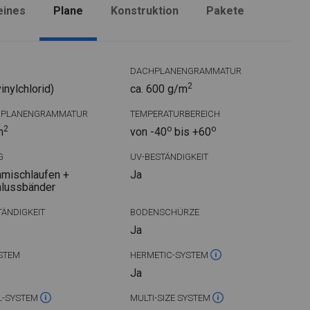
eines
Plane
Konstruktion
Pakete
DACHPLANENGRAMMATUR
2
nylchlorid)
ca. 600 g/m
DPLANENGRAMMATUR
TEMPERATURBEREICH
2
o
o
m
von -40
bis +60
G
UV-BESTÄNDIGKEIT
mischlaufen +
Ja
hlussbänder
ÄNDIGKEIT
BODENSCHÜRZE
Ja
STEM
HERMETIC-SYSTEM
Ja
L-SYSTEM
MULTI-SIZE SYSTEM