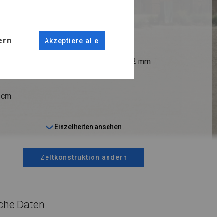
R PLUS
ern
Akzeptiere alle
ANSCHLÜSSE
fi 38 mm
Stahl ca.
fi 42 mm
9 cm
Einzelheiten ansehen
Zeltkonstruktion ändern
che Daten