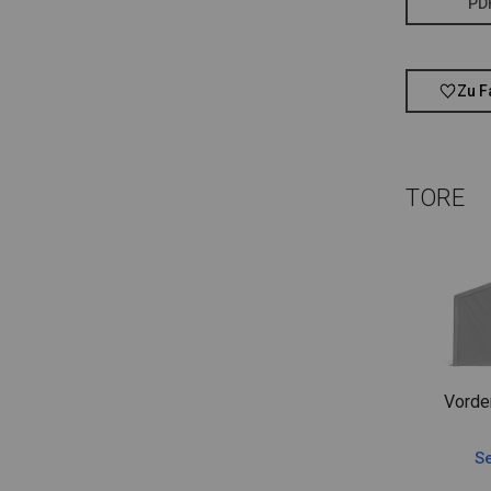
PD
Zu F
TORE
Vorde
Se