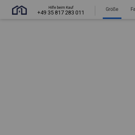
Hilfe beim Kauf
Größe
F
+49 35 817 283 011