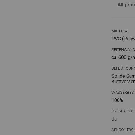
Allgem
MATERIAL
PVC (Polyvi
SEITENWAN
ca. 600 g/
BEFESTIGUN
Solide Gum
Klettversc
WASSERBEST
100%
OVERLAP-SY
Ja
AIR-CONTRO