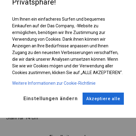
Privatsphäre!
Einzelheiten ansehen
Um Ihnen ein einfacheres Surfen und bequemes
Plane ändern
Einkaufen auf der Das Company, -Website zu
ermöglichen, benötigen wir Ihre Zustimmung zur
Verwendung von Cookies. Dank ihnen können wir
Anzeigen an Ihre Bedürfnisse anpassen und Ihnen
KONSTRUKTION
Zugang zu den neuesten Verbesserungen verschaffen,
die wir dank unserer Analysen umsetzen können. Wenn
WINTER
Sie wie wir Cookies mögen und der Verwendung aller
Cookies zustimmen, klicken Sie auf „ALLE AKZEPTIEREN“.
Weitere Informationen zur Cookie-Richtlinie
ROHRE
ANSCHLÜSSE
Stahl ca.
fi 50 mm
Stahl ca.
fi 54 mm
Einstellungen ändern
Akzeptiere alle
FUSS
Stahl
für 14 cm