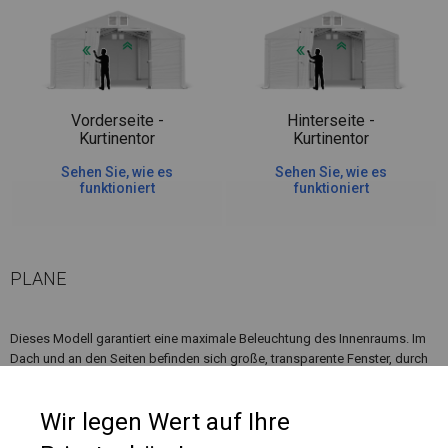
Vorderseite -
Hinterseite -
Kurtinentor
Kurtinentor
Sehen Sie, wie es
Sehen Sie, wie es
funktioniert
funktioniert
PLANE
Dieses Modell garantiert eine maximale Beleuchtung des Innenraums. Im
Dach und an den Seiten befinden sich große, transparente Fenster, durch
die Sonnenlicht einfällt. Ein solches Zelt sieht originell aus und lockt Gäste
in Gärten, die bei Cafés und Restaurants angelegt wurden.
Wir legen Wert auf Ihre