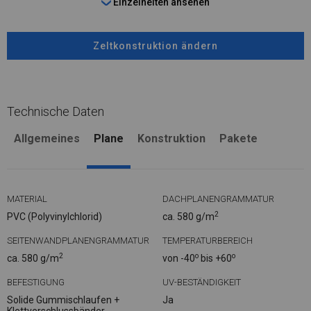
Einzelheiten ansehen
Zeltkonstruktion ändern
Technische Daten
Allgemeines
Plane
Konstruktion
Pakete
MATERIAL
DACHPLANENGRAMMATUR
2
PVC (Polyvinylchlorid)
ca. 580 g/m
SEITENWANDPLANENGRAMMATUR
TEMPERATURBEREICH
2
o
o
ca. 580 g/m
von -40
bis +60
BEFESTIGUNG
UV-BESTÄNDIGKEIT
Solide Gummischlaufen +
Ja