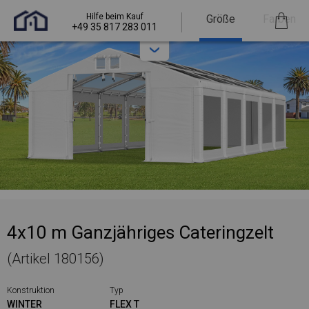
Hilfe beim Kauf
Größe
Farben
+49 35 817 283 011
4x10 m Ganzjähriges Cateringzelt
(Artikel 180156)
Konstruktion
Typ
WINTER
FLEX T