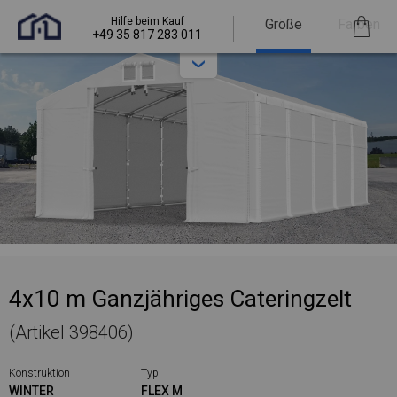
Hilfe beim Kauf
Größe
Farben
+49 35 817 283 011
4x10 m Ganzjähriges Cateringzelt
(Artikel 398406)
Konstruktion
Typ
WINTER
FLEX M