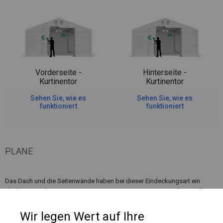
Vorderseite -
Hinterseite -
Kurtinentor
Kurtinentor
Sehen Sie, wie es
Sehen Sie, wie es
funktioniert
funktioniert
PLANE
Das Dach und die Seitenwände haben bei dieser Eindeckungsart ein
Flächengewicht von ca. 580 g/m². Es ist resistent gegen starke Windböen
oder starken Schneefall. Diese Art von Plane kann sowohl in ganzjährigen
Garagenzelten als auch in Langzeitlagerzelten verwendet werden.
Wir legen Wert auf Ihre