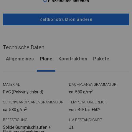
Einzelheiten ansehen
Zeltkonstruktion ändern
Technische Daten
Allgemeines
Plane
Konstruktion
Pakete
MATERIAL
DACHPLANENGRAMMATUR
2
PVC (Polyvinylchlorid)
ca. 580 g/m
SEITENWANDPLANENGRAMMATUR
TEMPERATURBEREICH
2
o
o
ca. 580 g/m
von -40
bis +60
BEFESTIGUNG
UV-BESTÄNDIGKEIT
Solide Gummischlaufen +
Ja