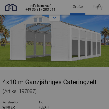
Hilfe beim Kauf
Größe
Farben
+49 35 817 283 011
4x10 m Ganzjähriges Cateringzelt
(Artikel 197087)
Konstruktion
Typ
WINTER
FLEX T