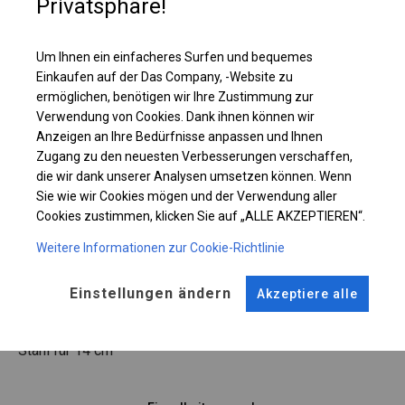
Privatsphäre!
Einzelheiten ansehen
Um Ihnen ein einfacheres Surfen und bequemes
Plane ändern
Einkaufen auf der Das Company, -Website zu
ermöglichen, benötigen wir Ihre Zustimmung zur
Verwendung von Cookies. Dank ihnen können wir
Anzeigen an Ihre Bedürfnisse anpassen und Ihnen
KONSTRUKTION
Zugang zu den neuesten Verbesserungen verschaffen,
die wir dank unserer Analysen umsetzen können. Wenn
WINTER
Sie wie wir Cookies mögen und der Verwendung aller
Cookies zustimmen, klicken Sie auf „ALLE AKZEPTIEREN“.
Weitere Informationen zur Cookie-Richtlinie
ROHRE
ANSCHLÜSSE
Stahl ca.
fi 50 mm
Stahl ca.
fi 54 mm
Einstellungen ändern
Akzeptiere alle
FUSS
Stahl
für 14 cm