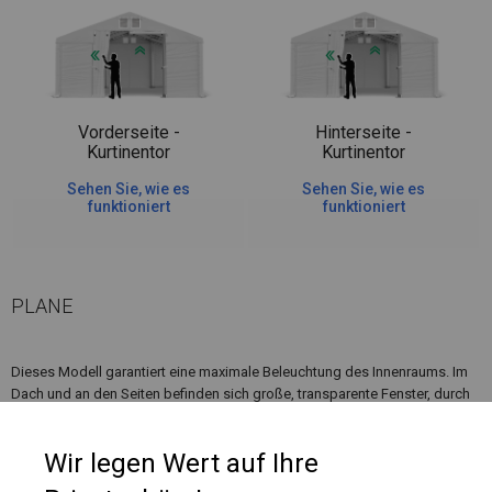
Vorderseite -
Hinterseite -
Kurtinentor
Kurtinentor
Sehen Sie, wie es
Sehen Sie, wie es
funktioniert
funktioniert
PLANE
Dieses Modell garantiert eine maximale Beleuchtung des Innenraums. Im
Dach und an den Seiten befinden sich große, transparente Fenster, durch
die Sonnenlicht einfällt. Ein solches Zelt sieht originell aus und lockt Gäste
in Gärten, die bei Cafés und Restaurants angelegt wurden.
Wir legen Wert auf Ihre