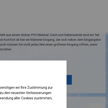
teht aus einem dicken PVC-Material. Dach und Seitenwände sind ein Teil.
her Komfort ist hier ein kleinerer Eingang, der sich neben dem Eingangstor
durch müssen Sie nicht jedes Mal einen größeren Eingang öffnen, wenn
 möchten.
Einzelheiten ansehen
Plane ändern
benötigen wir Ihre Zustimmung zur
g zu den neuesten Verbesserungen
rwendung aller Cookies zustimmen,
RUKTION