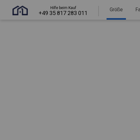
Hilfe beim Kauf
Größe
F
+49 35 817 283 011