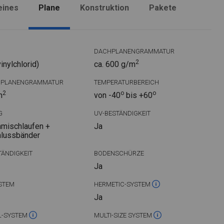
eines
Plane
Konstruktion
Pakete
DACHPLANENGRAMMATUR
2
nylchlorid)
ca. 600 g/m
DPLANENGRAMMATUR
TEMPERATURBEREICH
2
o
o
m
von -40
bis +60
G
UV-BESTÄNDIGKEIT
mischlaufen +
Ja
hlussbänder
ÄNDIGKEIT
BODENSCHÜRZE
Ja
STEM
HERMETIC-SYSTEM
Ja
L-SYSTEM
MULTI-SIZE SYSTEM