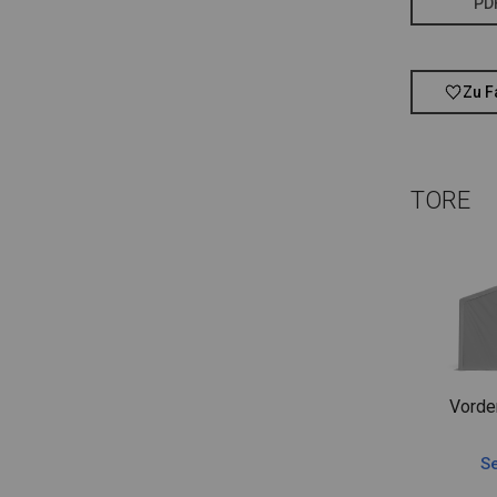
PD
Zu F
TORE
Vorde
Se