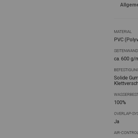
Allgem
MATERIAL
PVC (Polyvi
SEITENWAN
ca. 600 g/
BEFESTIGUN
Solide Gum
Klettversc
WASSERBEST
100%
OVERLAP-SY
Ja
AIR-CONTRO