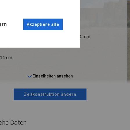
R
ern
Akzeptiere alle
ANSCHLÜSSE
fi 50 mm
Stahl ca.
fi 54 mm
 14 cm
Einzelheiten ansehen
Zeltkonstruktion ändern
che Daten