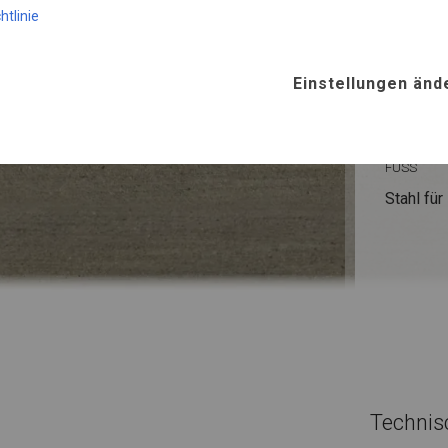
htlinie
WINTE
Einstellungen änd
ROHRE
Stahl ca.
FUSS
Stahl
für
Technis