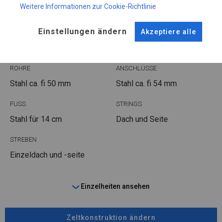
Weitere Informationen zur Cookie-Richtlinie
KONSTRUKTION
Einstellungen ändern
Akzeptiere alle
POLAR
ROHRE
ANSCHLÜSSE
Stahl ca.
fi 50 mm
Stahl ca.
fi 54 mm
FUSS
STRINGS
Stahl
für 14 cm
Dach und Seite
STREBEN
Einzeldach und -seite
Einzelheiten ansehen
Zeltkonstruktion ändern