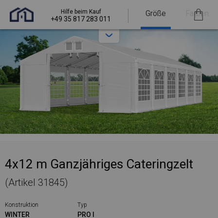
Hilfe beim Kauf
Größe
Farben
+49 35 817 283 011
4x12 m Ganzjähriges Cateringzelt
(Artikel 31845)
Konstruktion
Typ
WINTER
PRO I