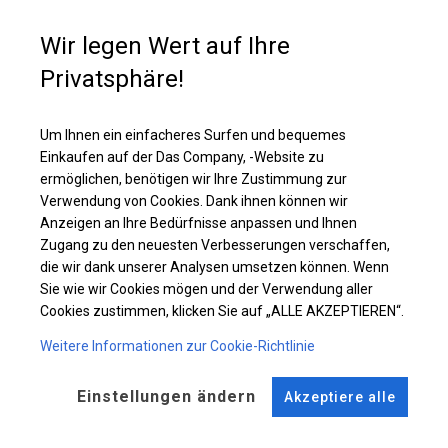
Einzelheiten ansehen
Wir legen Wert auf Ihre
Privatsphäre!
Plane ändern
Um Ihnen ein einfacheres Surfen und bequemes
Einkaufen auf der Das Company, -Website zu
ermöglichen, benötigen wir Ihre Zustimmung zur
KONSTRUKTION
Verwendung von Cookies. Dank ihnen können wir
Anzeigen an Ihre Bedürfnisse anpassen und Ihnen
WINTER
Zugang zu den neuesten Verbesserungen verschaffen,
die wir dank unserer Analysen umsetzen können. Wenn
Sie wie wir Cookies mögen und der Verwendung aller
ROHRE
ANSCHLÜSSE
Cookies zustimmen, klicken Sie auf „ALLE AKZEPTIEREN“.
Stahl ca.
fi 50 mm
Stahl ca.
fi 54 mm
Weitere Informationen zur Cookie-Richtlinie
FUSS
Einstellungen ändern
Akzeptiere alle
Stahl
für 14 cm