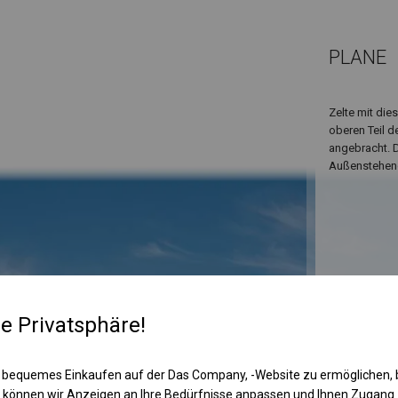
PLANE
Zelte mit die
oberen Teil d
angebracht. D
Außenstehend
re Privatsphäre!
KONST
 bequemes Einkaufen auf der Das Company, -Website zu ermöglichen, 
 können wir Anzeigen an Ihre Bedürfnisse anpassen und Ihnen Zugan