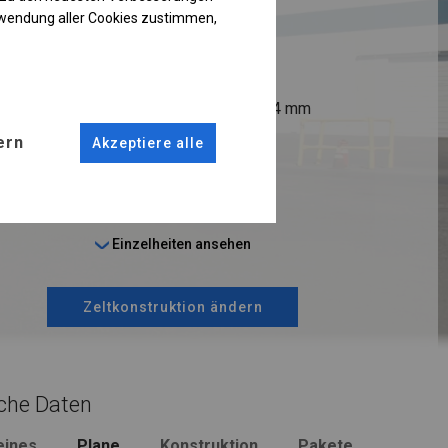
R
rwendung aller Cookies zustimmen,
ANSCHLÜSSE
fi 50 mm
Stahl ca.
fi 54 mm
ern
Akzeptiere alle
 14 cm
Einzelheiten ansehen
Zeltkonstruktion ändern
che Daten
eines
Plane
Konstruktion
Pakete