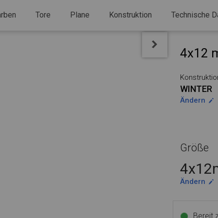
arben
Tore
Plane
Konstruktion
Technische D
4x12 m
Konstruktio
WINTER
Ändern
Größe
4x12m
Ändern
Bereit