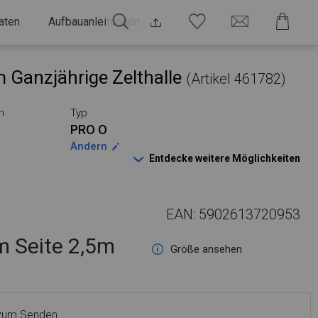
aten
Aufbauanleitungen
 Ganzjährige Zelthalle
(Artikel 461782)
n
Typ
PRO O
Ändern
Entdecke weitere Möglichkeiten
EAN: 5902613720953
 Seite 2,5m
Größe ansehen
 zum Senden