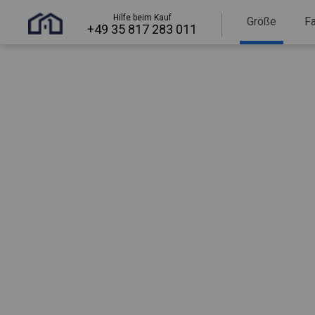
Hilfe beim Kauf
Größe
F
+49 35 817 283 011