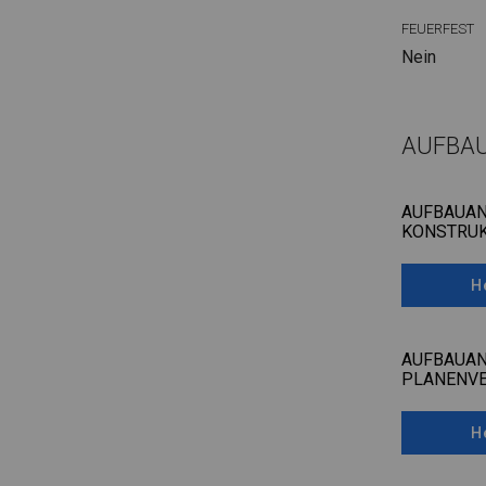
FEUERFEST
Nein
AUFBA
AUFBAUAN
KONSTRUK
H
AUFBAUAN
PLANENV
H