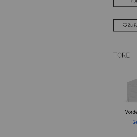
PD
Zu F
TORE
Vorde
Se