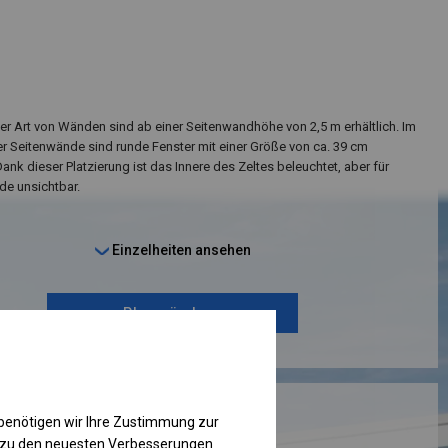
ser Art von Wänden sind ab einer Seitenwandhöhe von 2,5 m erhältlich. Im
er Seitenwände sind runde Fenster mit einer Größe von ca. 39 cm
ank dieser Platzierung ist das Innere des Zeltes beleuchtet, aber für
e unsichtbar.
Einzelheiten ansehen
Plane ändern
RUKTION
benötigen wir Ihre Zustimmung zur
g zu den neuesten Verbesserungen