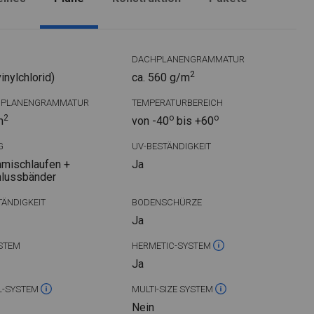
DACHPLANENGRAMMATUR
2
nylchlorid)
ca. 560 g/m
DPLANENGRAMMATUR
TEMPERATURBEREICH
2
o
o
m
von -40
bis +60
G
UV-BESTÄNDIGKEIT
mischlaufen +
Ja
hlussbänder
ÄNDIGKEIT
BODENSCHÜRZE
Ja
STEM
HERMETIC-SYSTEM
Ja
L-SYSTEM
MULTI-SIZE SYSTEM
Nein