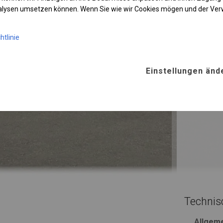
WINTE
nalysen umsetzen können. Wenn Sie wie wir Cookies mögen und der Ve
htlinie
ROHRE
Stahl ca.
Einstellungen änd
FUSS
Stahl
für
Technis
Allgem