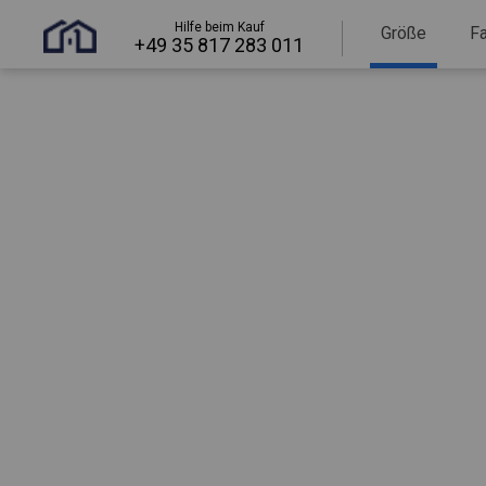
Hilfe beim Kauf
Größe
F
+49 35 817 283 011