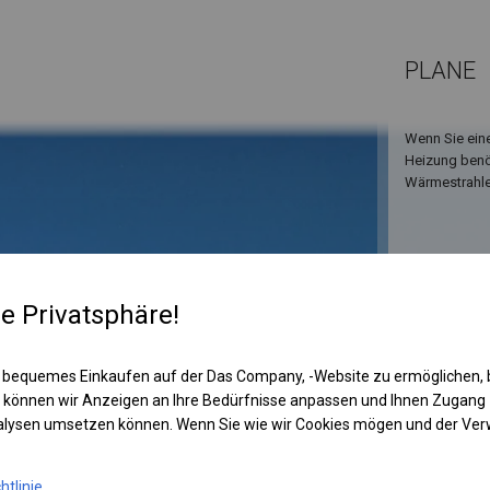
PLANE
Wenn Sie ein
Heizung benöt
Wärmestrahler
re Privatsphäre!
 bequemes Einkaufen auf der Das Company, -Website zu ermöglichen, 
 können wir Anzeigen an Ihre Bedürfnisse anpassen und Ihnen Zugan
nalysen umsetzen können. Wenn Sie wie wir Cookies mögen und der Ve
KONST
SUMM
htlinie