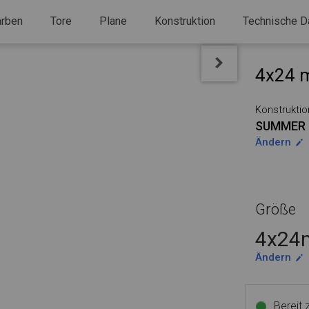
arben
Tore
Plane
Konstruktion
Technische D
4x24 m
Konstruktio
SUMMER
Ändern
Größe
4x24m
Ändern
Bereit