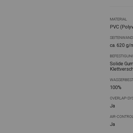
MATERIAL
PVC (Polyvi
SEITENWAN
ca. 620 g/
BEFESTIGUN
Solide Gum
Klettversc
WASSERBEST
100%
OVERLAP-SY
Ja
AIR-CONTRO
Ja