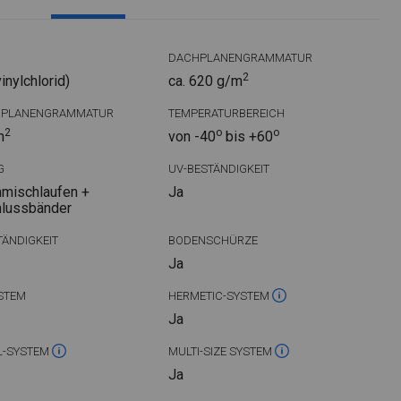
DACHPLANENGRAMMATUR
2
nylchlorid)
ca. 620 g/m
DPLANENGRAMMATUR
TEMPERATURBEREICH
2
o
o
m
von -40
bis +60
G
UV-BESTÄNDIGKEIT
mischlaufen +
Ja
hlussbänder
ÄNDIGKEIT
BODENSCHÜRZE
Ja
STEM
HERMETIC-SYSTEM
Ja
L-SYSTEM
MULTI-SIZE SYSTEM
Ja