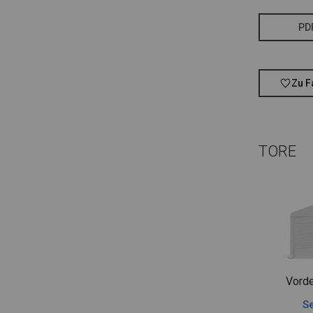
PD
Zu F
TORE
Vorde
Se