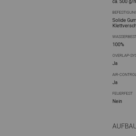
ca. 500 g/
BEFESTIGUN
Solide Gum
Klettversc
WASSERBEST
100%
OVERLAP-SY
Ja
AIR-CONTRO
Ja
FEUERFEST
Nein
AUFBA