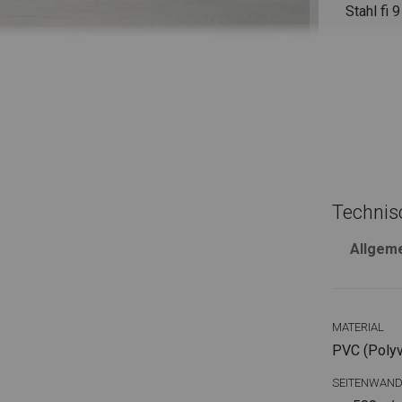
Stahl
fi 
Technis
Allgem
MATERIAL
PVC (Polyvi
SEITENWAN