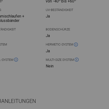
2
o
o
m
von -40
bis +60
G
UV-BESTÄNDIGKEIT
mischlaufen +
Ja
hlussbänder
ÄNDIGKEIT
BODENSCHÜRZE
Ja
STEM
HERMETIC-SYSTEM
Ja
L-SYSTEM
MULTI-SIZE SYSTEM
Nein
UANLEITUNGEN