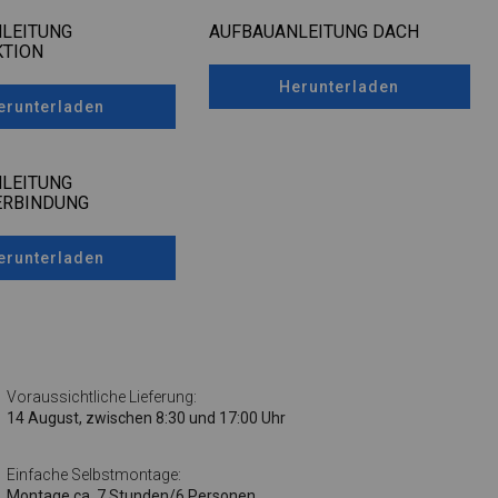
LEITUNG
AUFBAUANLEITUNG DACH
TION
Herunterladen
erunterladen
LEITUNG
ERBINDUNG
erunterladen
Voraussichtliche Lieferung:
14 August, zwischen 8:30 und 17:00 Uhr
Einfache Selbstmontage:
Montage ca. 7 Stunden/6 Personen