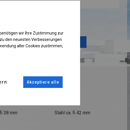
Einzelheiten ansehen
benötigen wir Ihre Zustimmung zur
g zu den neuesten Verbesserungen
Plane ändern
rwendung aller Cookies zustimmen,
RUKTION
ern
Akzeptiere alle
R PLUS
ANSCHLÜSSE
fi 38 mm
Stahl ca.
fi 42 mm