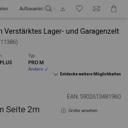
aten
Aufbauanleitungen
 Verstärktes Lager- und Garagenzelt
 211386)
n
Typ
PLUS
PRO M
Ändern
Entdecke weitere Möglichkeiten
EAN: 5902613481960
 Seite 2m
Größe ansehen