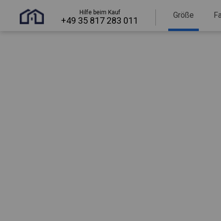
Hilfe beim Kauf
Größe
F
+49 35 817 283 011