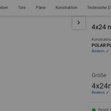
arben
Tore
Plane
Konstruktion
Technische D
4x24 m
Konstruktio
POLAR P
Ändern
Größe
4x24m
Ändern
Bereit