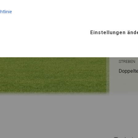
htlinie
ROHRE
Stahl ca.
Einstellungen änd
FUSS
Stahl
für
STREBEN
Doppelte