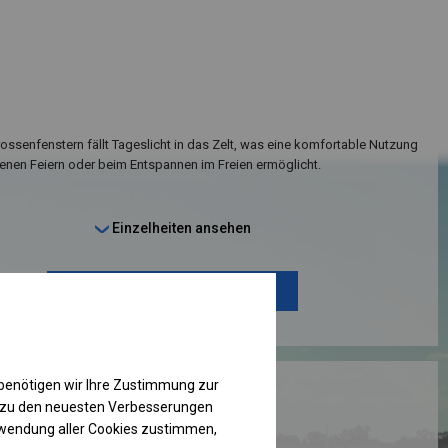
ssenfenstern fällt Tageslicht in das Zelt, was eine komfortable Nutzung
enen Feiern oder beim Entspannen im Freien ermöglicht.
Einzelheiten ansehen
Plane ändern
benötigen wir Ihre Zustimmung zur
RUKTION
g zu den neuesten Verbesserungen
rwendung aller Cookies zustimmen,
 PLUS