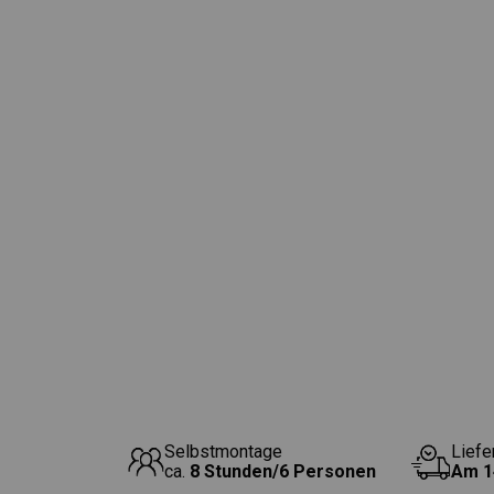
Selbstmontage
Liefe
ca.
8 Stunden/6 Personen
Am
1