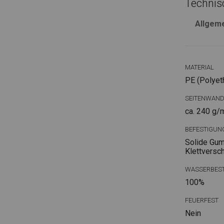
Technis
Allgem
MATERIAL
PE (Polyet
SEITENWAN
ca. 240 g/
BEFESTIGUN
Solide Gum
Klettversc
WASSERBEST
100%
FEUERFEST
Nein