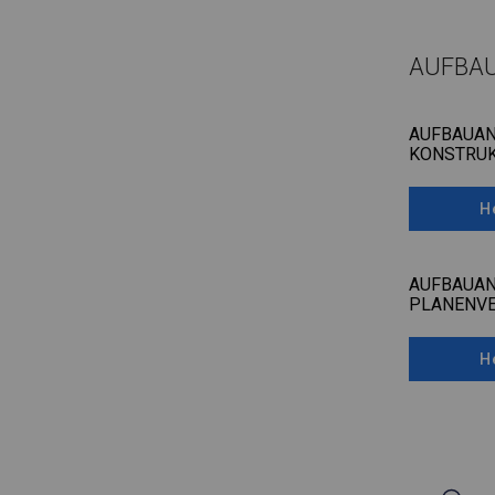
AUFBA
AUFBAUAN
KONSTRUK
H
AUFBAUAN
PLANENV
H