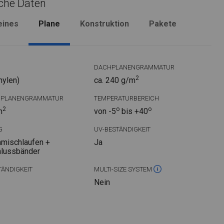
che Daten
eines
Plane
Konstruktion
Pakete
DACHPLANENGRAMMATUR
2
hylen)
ca. 240 g/m
DPLANENGRAMMATUR
TEMPERATURBEREICH
2
o
o
m
von -5
bis +40
G
UV-BESTÄNDIGKEIT
mischlaufen +
Ja
hlussbänder
ÄNDIGKEIT
MULTI-SIZE SYSTEM
Nein