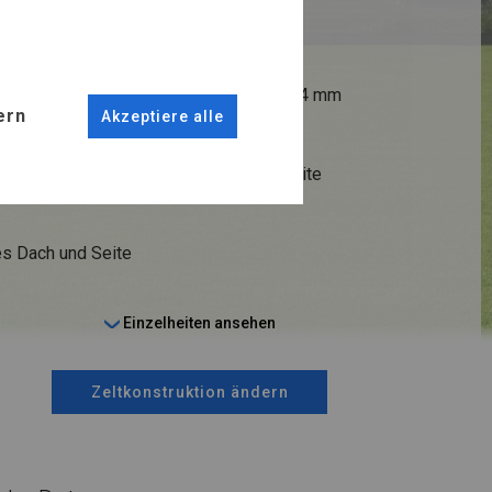
ANSCHLÜSSE
fi 50 mm
Stahl ca.
fi 54 mm
ern
Akzeptiere alle
STRINGS
 14 cm
Dach und Seite
s Dach und Seite
Einzelheiten ansehen
Zeltkonstruktion ändern