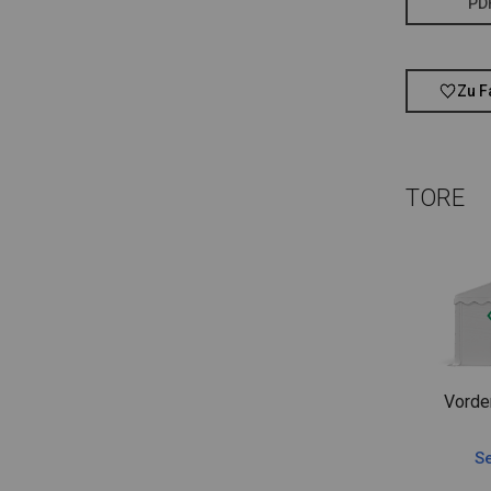
PD
Zu F
TORE
Vorde
Se