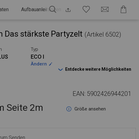
aten
Aufbauanleitungen
 Das stärkste Partyzelt
(Artikel 6502)
n
Typ
LUS
ECO I
Ändern
Entdecke weitere Möglichkeiten
EAN: 5902426944201
 Seite 2m
Größe ansehen
 zum Senden