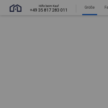
Hilfe beim Kauf
Größe
F
+49 35 817 283 011