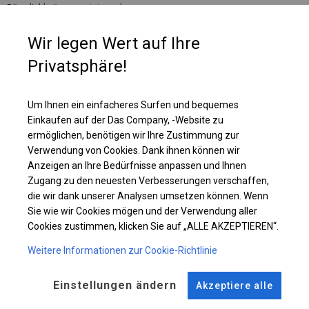
Räumlichkeiten genutzt werden.
Wir legen Wert auf Ihre
Einzelheiten ansehen
Privatsphäre!
Plane ändern
Um Ihnen ein einfacheres Surfen und bequemes
Einkaufen auf der Das Company, -Website zu
ermöglichen, benötigen wir Ihre Zustimmung zur
Verwendung von Cookies. Dank ihnen können wir
KONSTRUKTION
Anzeigen an Ihre Bedürfnisse anpassen und Ihnen
Zugang zu den neuesten Verbesserungen verschaffen,
WINTER
die wir dank unserer Analysen umsetzen können. Wenn
Sie wie wir Cookies mögen und der Verwendung aller
Cookies zustimmen, klicken Sie auf „ALLE AKZEPTIEREN“.
ROHRE
ANSCHLÜSSE
Weitere Informationen zur Cookie-Richtlinie
Stahl ca.
fi 50 mm
Stahl ca.
fi 54 mm
Einstellungen ändern
Akzeptiere alle
FUSS
Stahl
für 14 cm