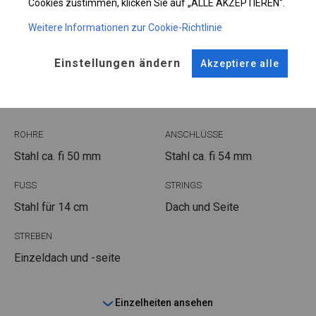
Cookies zustimmen, klicken Sie auf „ALLE AKZEPTIEREN“.
Weitere Informationen zur Cookie-Richtlinie
KONSTRUKTION
Einstellungen ändern
Akzeptiere alle
POLAR
ROHRE
ANSCHLÜSSE
Stahl ca.
fi 50 mm
Stahl ca.
fi 54 mm
FUSS
STRINGS
Stahl
für 14 cm
Dach und Seite
STREBEN
Einzeldach und -seite
Einzelheiten ansehen