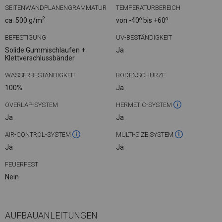
SEITENWANDPLANENGRAMMATUR
TEMPERATURBEREICH
2
o
o
ca. 500 g/m
von -40
bis +60
BEFESTIGUNG
UV-BESTÄNDIGKEIT
Solide Gummischlaufen +
Ja
Klettverschlussbänder
WASSERBESTÄNDIGKEIT
BODENSCHÜRZE
100%
Ja
OVERLAP-SYSTEM
HERMETIC-SYSTEM
Ja
Ja
AIR-CONTROL-SYSTEM
MULTI-SIZE SYSTEM
Ja
Ja
FEUERFEST
Nein
AUFBAUANLEITUNGEN