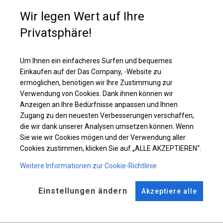
Wir legen Wert auf Ihre
Einzelheiten ansehen
Privatsphäre!
Um Ihnen ein einfacheres Surfen und bequemes
Plane ändern
Einkaufen auf der Das Company, -Website zu
ermöglichen, benötigen wir Ihre Zustimmung zur
Verwendung von Cookies. Dank ihnen können wir
Anzeigen an Ihre Bedürfnisse anpassen und Ihnen
KONSTRUKTION
Zugang zu den neuesten Verbesserungen verschaffen,
die wir dank unserer Analysen umsetzen können. Wenn
POLAR PLUS
Sie wie wir Cookies mögen und der Verwendung aller
Cookies zustimmen, klicken Sie auf „ALLE AKZEPTIEREN“.
ROHRE
ANSCHLÜSSE
Weitere Informationen zur Cookie-Richtlinie
Stahl ca.
fi 50 mm
Stahl ca.
fi 54 mm
Einstellungen ändern
Akzeptiere alle
FUSS
STRINGS
Stahl
für 14 cm
Dach und Seite