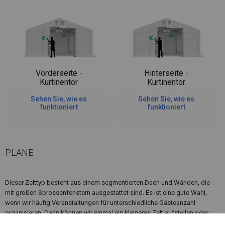
Vorderseite -
Hinterseite -
Kurtinentor
Kurtinentor
Sehen Sie, wie es
Sehen Sie, wie es
funktioniert
funktioniert
PLANE
Dieser Zelttyp besteht aus einem segmentierten Dach und Wänden, die
mit großen Sprossenfenstern ausgestattet sind. Es ist eine gute Wahl,
wenn wir häufig Veranstaltungen für unterschiedliche Gästeanzahl
organisieren. Dann können wir einmal ein kleineres Zelt aufstellen oder
mehr Segmente hinzufügen, um mehr Platz zu schaffen.