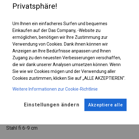
Privatsphäre!
Einzelheiten ansehen
Um Ihnen ein einfacheres Surfen und bequemes
Einkaufen auf der Das Company, -Website zu
Plane ändern
ermöglichen, benötigen wir Ihre Zustimmung zur
Verwendung von Cookies. Dank ihnen können wir
Anzeigen an Ihre Bedürfnisse anpassen und Ihnen
Zugang zu den neuesten Verbesserungen verschaffen,
KONSTRUKTION
die wir dank unserer Analysen umsetzen können. Wenn
Sie wie wir Cookies mögen und der Verwendung aller
SUMMER
Cookies zustimmen, klicken Sie auf „ALLE AKZEPTIEREN“.
Weitere Informationen zur Cookie-Richtlinie
ROHRE
ANSCHLÜSSE
Einstellungen ändern
Akzeptiere alle
Stahl ca.
fi 38 mm
Stahl ca.
fi 42 mm
FUSS
Stahl
fi 6-9 cm