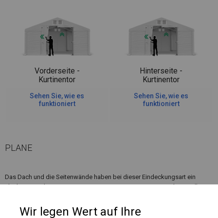
Vorderseite -
Hinterseite -
Kurtinentor
Kurtinentor
Sehen Sie, wie es
Sehen Sie, wie es
funktioniert
funktioniert
PLANE
Das Dach und die Seitenwände haben bei dieser Eindeckungsart ein
Flächengewicht von ca. 580 g/m². Es ist resistent gegen starke Windböen
oder starken Schneefall. Diese Art von Plane kann sowohl in ganzjährigen
Garagenzelten als auch in Langzeitlagerzelten verwendet werden.
Wir legen Wert auf Ihre