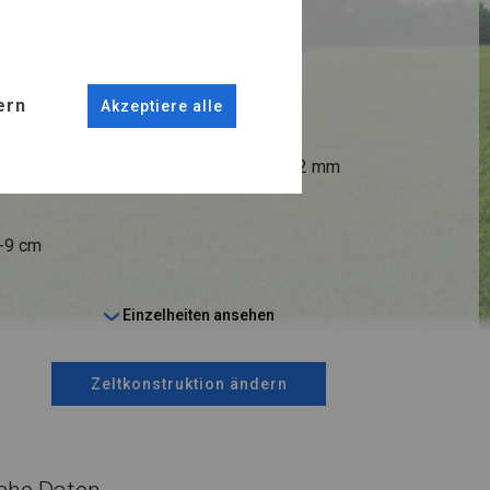
RUKTION
R FLOOR
ern
Akzeptiere alle
ANSCHLÜSSE
fi 38 mm
Stahl ca.
fi 42 mm
6-9 cm
Einzelheiten ansehen
Zeltkonstruktion ändern