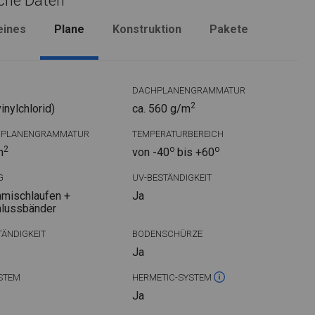
che Daten
eines
Plane
Konstruktion
Pakete
DACHPLANENGRAMMATUR
2
nylchlorid)
ca. 560 g/m
DPLANENGRAMMATUR
TEMPERATURBEREICH
2
o
o
m
von -40
bis +60
G
UV-BESTÄNDIGKEIT
mischlaufen +
Ja
hlussbänder
ÄNDIGKEIT
BODENSCHÜRZE
Ja
STEM
HERMETIC-SYSTEM
Ja