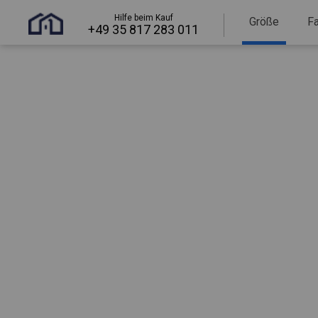
Hilfe beim Kauf
Größe
F
+49 35 817 283 011