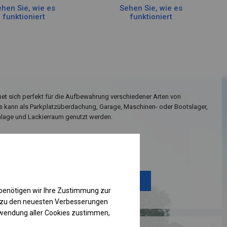
hen Sie, wie es
Sehen Sie, wie es
funktioniert
funktioniert
net sich perfekt für die Aufbewahrung verschiedener Arten von
Es kann als Parkplatzüberdachung, Garage, Maschinen- oder Bootslager,
age und Lackierraum genutzt werden.
Einzelheiten ansehen
Plane ändern
benötigen wir Ihre Zustimmung zur
g zu den neuesten Verbesserungen
rwendung aller Cookies zustimmen,