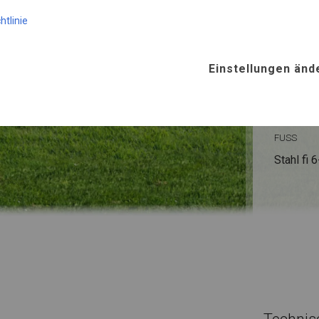
KONST
htlinie
SUMME
Einstellungen änd
ROHRE
Stahl ca.
FUSS
Stahl
fi 