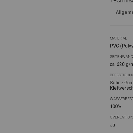
Technis
Allgem
MATERIAL
PVC (Polyvi
SEITENWAN
ca. 620 g/
BEFESTIGUN
Solide Gum
Klettversc
WASSERBEST
100%
OVERLAP-SY
Ja