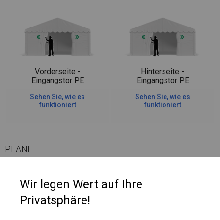
Vorderseite -
Hinterseite -
Eingangstor PE
Eingangstor PE
Sehen Sie, wie es
Sehen Sie, wie es
funktioniert
funktioniert
PLANE
Die Seitenwände haben Netzfenster, die Luft hereinlassen. An jedem
Wir legen Wert auf Ihre
dieser Fenster befindet sich ein Klettrollo, das jederzeit ausgeklappt
Privatsphäre!
werden kann und das Fenster abdeckt, beispielsweise bei Regen oder
wenn Sie das Zeltinnere abdecken möchten.