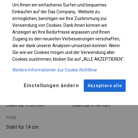
Um Ihnen ein einfacheres Surfen und bequemes
Einkaufen auf der Das Company, -Website zu
Einzelheiten ansehen
ermöglichen, benötigen wir Ihre Zustimmung zur
Verwendung von Cookies. Dank ihnen können wir
Plane ändern
Anzeigen an Ihre Bedürfnisse anpassen und Ihnen
Zugang zu den neuesten Verbesserungen verschaffen,
die wir dank unserer Analysen umsetzen können. Wenn
Sie wie wir Cookies mögen und der Verwendung aller
Cookies zustimmen, klicken Sie auf „ALLE AKZEPTIEREN“.
KONSTRUKTION
Weitere Informationen zur Cookie-Richtlinie
WINTER
Einstellungen ändern
Akzeptiere alle
ROHRE
ANSCHLÜSSE
Stahl ca.
fi 50 mm
Stahl ca.
fi 54 mm
FUSS
Stahl
für 14 cm