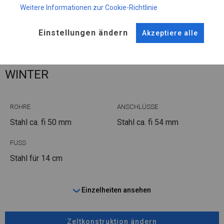
Plane ändern
Weitere Informationen zur Cookie-Richtlinie
Einstellungen ändern
Akzeptiere alle
KONSTRUKTION
WINTER
ROHRE
ANSCHLÜSSE
Stahl ca.
fi 50 mm
Stahl ca.
fi 54 mm
FUSS
Stahl
für 14 cm
Einzelheiten ansehen
Zeltkonstruktion ändern