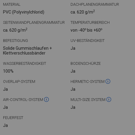
MATERIAL
DACHPLANENGRAMMATUR
2
PVC (Polyvinylchlorid)
ca. 620 g/m
SEITENWANDPLANENGRAMMATUR
TEMPERATURBEREICH
2
o
o
ca. 620 g/m
von -40
bis +60
BEFESTIGUNG
UV-BESTÄNDIGKEIT
Solide Gummischlaufen +
Ja
Klettverschlussbänder
WASSERBESTÄNDIGKEIT
BODENSCHÜRZE
100%
Ja
OVERLAP-SYSTEM
HERMETIC-SYSTEM
Ja
Ja
AIR-CONTROL-SYSTEM
MULTI-SIZE SYSTEM
Ja
Ja
FEUERFEST
Ja