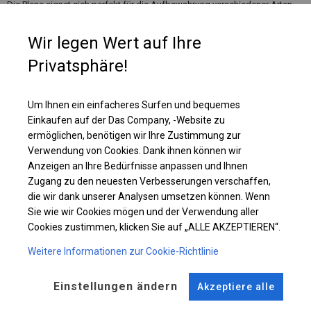
Die Plane eignet sich perfekt für die Aufbewahrung verschiedener Arten
von Materialien. Es kann als Parkplatzüberachung, Garage, Maschinen-
oder Bootslager, Autowaschanlage und Lackierraum genutzt werden.
Wir legen Wert auf Ihre
Wenn sich in der Nähe des Lagerplatzes, an dem Sie das Zelt aufstellen
möchten, Feuerquellen befinden, lohnt es sich, über ein feuerfestes
Privatsphäre!
Lagerzelt nachzudenken, in dem Sie Ihre Materialien sicher aufbewahren
können.
Um Ihnen ein einfacheres Surfen und bequemes
Einkaufen auf der Das Company, -Website zu
Einzelheiten ansehen
ermöglichen, benötigen wir Ihre Zustimmung zur
Verwendung von Cookies. Dank ihnen können wir
Anzeigen an Ihre Bedürfnisse anpassen und Ihnen
Plane ändern
Zugang zu den neuesten Verbesserungen verschaffen,
die wir dank unserer Analysen umsetzen können. Wenn
Sie wie wir Cookies mögen und der Verwendung aller
Cookies zustimmen, klicken Sie auf „ALLE AKZEPTIEREN“.
KONSTRUKTION
Weitere Informationen zur Cookie-Richtlinie
WINTER PLUS
Einstellungen ändern
Akzeptiere alle