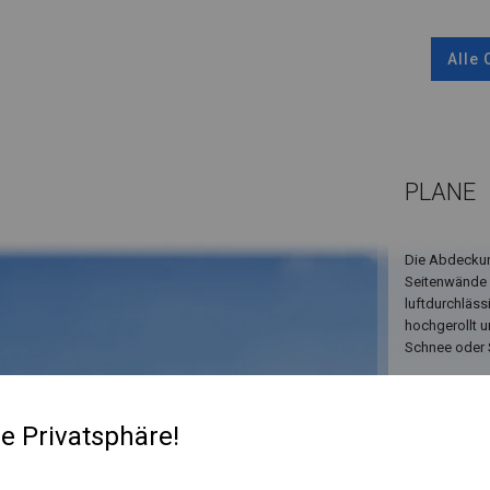
Alle
PLANE
Die Abdeckun
Seitenwände 
luftdurchläss
hochgerollt u
Schnee oder 
re Privatsphäre!