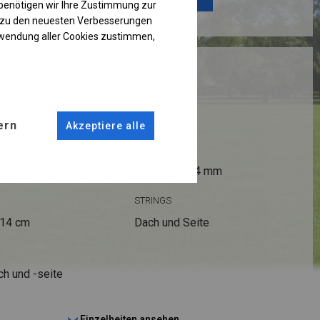
benötigen wir Ihre Zustimmung zur
g zu den neuesten Verbesserungen
rwendung aller Cookies zustimmen,
RUKTION
ern
Akzeptiere alle
ANSCHLÜSSE
fi 50 mm
Stahl ca.
fi 54 mm
STRINGS
 14 cm
Dach und Seite
ch und -seite
Einzelheiten ansehen