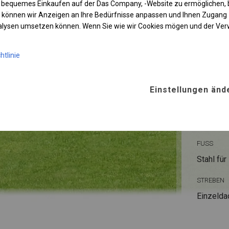
 bequemes Einkaufen auf der Das Company, -Website zu ermöglichen, 
 können wir Anzeigen an Ihre Bedürfnisse anpassen und Ihnen Zugan
nalysen umsetzen können. Wenn Sie wie wir Cookies mögen und der Ve
KONST
htlinie
POLAR
Einstellungen änd
ROHRE
Stahl ca.
FUSS
Stahl
für
STREBEN
Einzelda