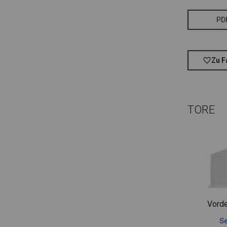
PD
Zu F
TORE
Vorde
Se