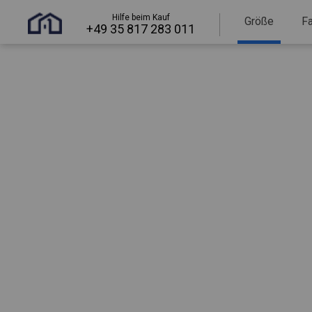
Hilfe beim Kauf
Größe
F
+49 35 817 283 011