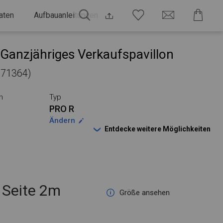
aten
Aufbauanleitungen
Ganzjähriges Verkaufspavillon
 771364)
n
Typ
PRO R
Ändern
Entdecke weitere Möglichkeiten
Seite 2m
Größe ansehen