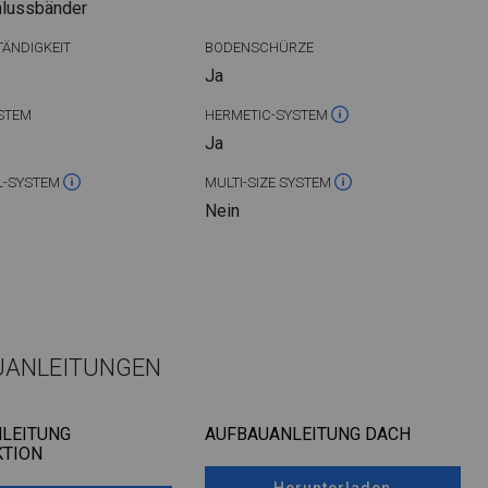
hlussbänder
ÄNDIGKEIT
BODENSCHÜRZE
Ja
STEM
HERMETIC-SYSTEM
Ja
L-SYSTEM
MULTI-SIZE SYSTEM
Nein
UANLEITUNGEN
LEITUNG
AUFBAUANLEITUNG DACH
TION
Herunterladen