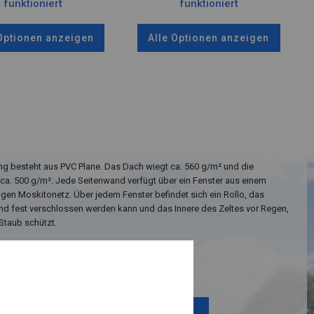
funktioniert
funktioniert
 Optionen anzeigen
Alle Optionen anzeigen
g besteht aus PVC Plane. Das Dach wiegt ca. 560 g/m² und die
ca. 500 g/m². Jede Seitenwand verfügt über ein Fenster aus einem
igen Moskitonetz. Über jedem Fenster befindet sich ein Rollo, das
nd fest verschlossen werden kann und das Innere des Zeltes vor Regen,
Staub schützt.
Einzelheiten ansehen
Plane ändern