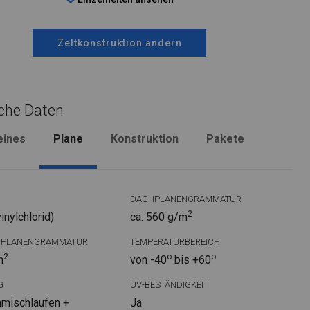
Zeltkonstruktion ändern
che Daten
eines
Plane
Konstruktion
Pakete
DACHPLANENGRAMMATUR
2
nylchlorid)
ca. 560 g/m
DPLANENGRAMMATUR
TEMPERATURBEREICH
2
o
o
m
von -40
bis +60
G
UV-BESTÄNDIGKEIT
mischlaufen +
Ja