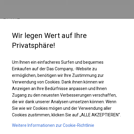
PLANE
Wir legen Wert auf Ihre
Die Plane eignet sich perfekt für die Aufbewahrung verschiedener Arten
Privatsphäre!
von Materialien. Es kann als Parkplatzüberdachung, Garage, Maschinen-
oder Bootslager, Autowaschanlage und Lackierraum genutzt werden.
Um Ihnen ein einfacheres Surfen und bequemes
Einkaufen auf der Das Company, -Website zu
Einzelheiten ansehen
ermöglichen, benötigen wir Ihre Zustimmung zur
Verwendung von Cookies. Dank ihnen können wir
Plane ändern
Anzeigen an Ihre Bedürfnisse anpassen und Ihnen
Zugang zu den neuesten Verbesserungen verschaffen,
die wir dank unserer Analysen umsetzen können. Wenn
Sie wie wir Cookies mögen und der Verwendung aller
Cookies zustimmen, klicken Sie auf „ALLE AKZEPTIEREN“.
KONSTRUKTION
Weitere Informationen zur Cookie-Richtlinie
POLAR PLUS