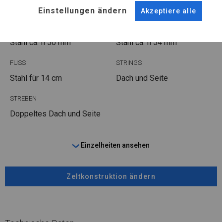
Einstellungen ändern
Akzeptiere alle
ROHRE
ANSCHLÜSSE
Stahl ca.
fi 50 mm
Stahl ca.
fi 54 mm
FUSS
STRINGS
Stahl
für 14 cm
Dach und Seite
STREBEN
Doppeltes Dach und Seite
Einzelheiten ansehen
Zeltkonstruktion ändern