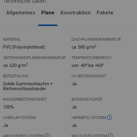
Technische Daten
Allgemeines
Plane
Konstruktion
Pakete
MATERIAL
DACHPLANENGRAMMATUR
2
PVC (Polyvinylchlorid)
ca. 580 g/m
SEITENWANDPLANENGRAMMATUR
TEMPERATURBEREICH
2
o
o
ca. 620 g/m
von -40
bis +60
BEFESTIGUNG
UV-BESTÄNDIGKEIT
Solide Gummischlaufen +
Ja
Klettverschlussbänder
WASSERBESTÄNDIGKEIT
BODENSCHÜRZE
100%
Ja
OVERLAP-SYSTEM
HERMETIC-SYSTEM
Ja
Ja
AIR-CONTROL-SYSTEM
MULTI-SIZE SYSTEM