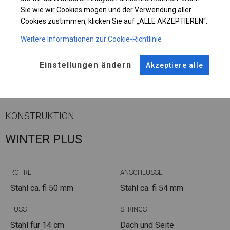
Sie wie wir Cookies mögen und der Verwendung aller
Cookies zustimmen, klicken Sie auf „ALLE AKZEPTIEREN“.
Einzelheiten ansehen
Weitere Informationen zur Cookie-Richtlinie
Einstellungen ändern
Akzeptiere alle
Plane ändern
KONSTRUKTION
WINTER PLUS
ROHRE
ANSCHLÜSSE
Stahl ca.
fi 50 mm
Stahl ca.
fi 54 mm
FUSS
STRINGS
Stahl
für 14 cm
Dach und Seite