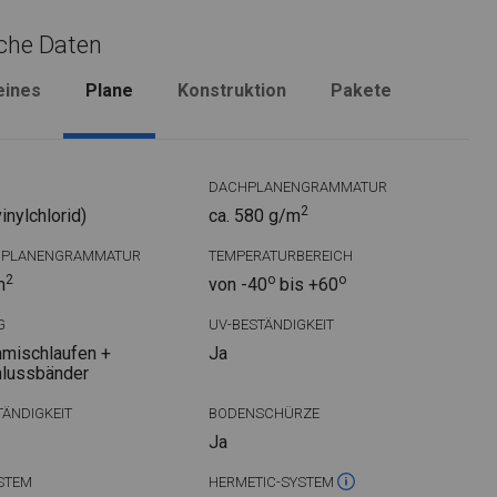
che Daten
eines
Plane
Konstruktion
Pakete
DACHPLANENGRAMMATUR
2
nylchlorid)
ca. 580 g/m
DPLANENGRAMMATUR
TEMPERATURBEREICH
2
o
o
m
von -40
bis +60
G
UV-BESTÄNDIGKEIT
mischlaufen +
Ja
hlussbänder
ÄNDIGKEIT
BODENSCHÜRZE
Ja
STEM
HERMETIC-SYSTEM