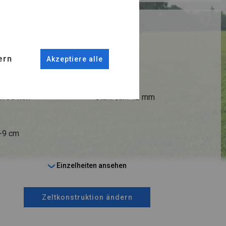
RUKTION
ER
ern
Akzeptiere alle
ANSCHLÜSSE
fi 38 mm
Stahl ca.
fi 42 mm
6-9 cm
Einzelheiten ansehen
Zeltkonstruktion ändern