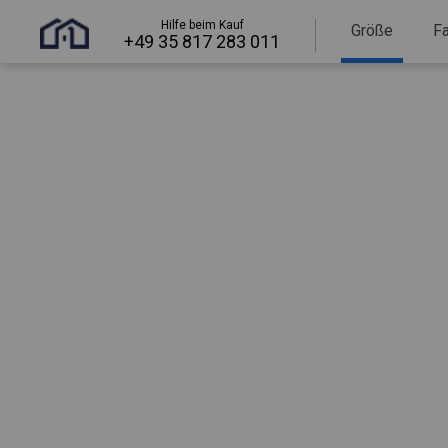
Hilfe beim Kauf
Größe
F
+49 35 817 283 011