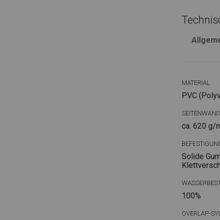
Technis
Allgem
MATERIAL
PVC (Polyvi
SEITENWAN
ca. 620 g/
BEFESTIGUN
Solide Gum
Klettversc
WASSERBEST
100%
OVERLAP-SY