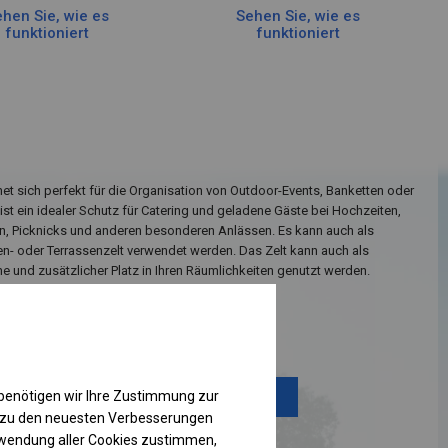
hen Sie, wie es
Sehen Sie, wie es
funktioniert
funktioniert
net sich perfekt für die Organisation von Outdoor-Events, Banketten oder
e ist ein idealer Schutz für Catering und geladene Gäste bei Hochzeiten,
 Picknicks und anderen besonderen Anlässen. Es kann auch als
ten- oder Terrassenzelt verwendet werden. Das Zelt kann auch als
 und zusätzlicher Platz in Ihren Räumlichkeiten genutzt werden.
Einzelheiten ansehen
benötigen wir Ihre Zustimmung zur
Plane ändern
g zu den neuesten Verbesserungen
rwendung aller Cookies zustimmen,