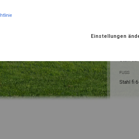
KONST
htlinie
SUMM
Einstellungen änd
ROHRE
Stahl ca.
FUSS
Stahl
fi 