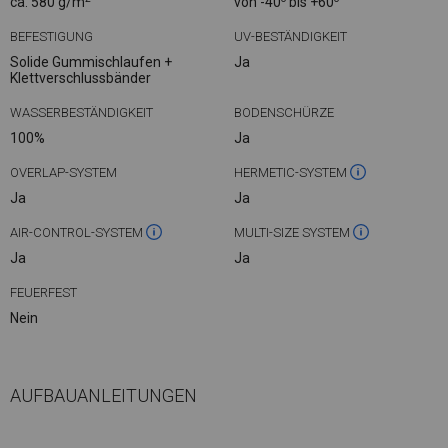
ca. 580 g/m
von -40
bis +60
BEFESTIGUNG
UV-BESTÄNDIGKEIT
Solide Gummischlaufen +
Ja
Klettverschlussbänder
WASSERBESTÄNDIGKEIT
BODENSCHÜRZE
100%
Ja
OVERLAP-SYSTEM
HERMETIC-SYSTEM
Ja
Ja
AIR-CONTROL-SYSTEM
MULTI-SIZE SYSTEM
Ja
Ja
FEUERFEST
Nein
AUFBAUANLEITUNGEN