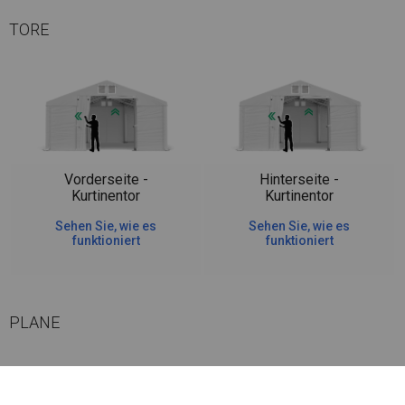
TORE
Vorderseite -
Hinterseite -
Kurtinentor
Kurtinentor
Sehen Sie, wie es
Sehen Sie, wie es
funktioniert
funktioniert
PLANE
Die Seitenwände haben bei dieser Belagsart ein Flächengewicht von ca.
580 g/m². Es ist resistent gegen starke Windböen oder starken Schneefall.