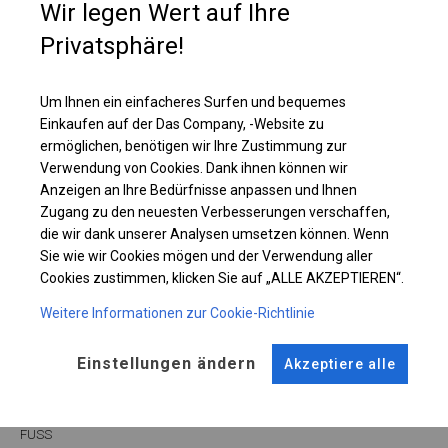
Wir legen Wert auf Ihre
Diese Art von Plane kann sowohl in ganzjährigen Garagenzelten als auch
in Langzeitlagerzelten verwendet werden.
Privatsphäre!
Einzelheiten ansehen
Um Ihnen ein einfacheres Surfen und bequemes
Einkaufen auf der Das Company, -Website zu
ermöglichen, benötigen wir Ihre Zustimmung zur
Plane ändern
Verwendung von Cookies. Dank ihnen können wir
Anzeigen an Ihre Bedürfnisse anpassen und Ihnen
Zugang zu den neuesten Verbesserungen verschaffen,
die wir dank unserer Analysen umsetzen können. Wenn
KONSTRUKTION
Sie wie wir Cookies mögen und der Verwendung aller
Cookies zustimmen, klicken Sie auf „ALLE AKZEPTIEREN“.
SUMMER
Weitere Informationen zur Cookie-Richtlinie
Einstellungen ändern
ROHRE
ANSCHLÜSSE
Akzeptiere alle
Stahl ca.
fi 38 mm
Stahl ca.
fi 42 mm
FUSS