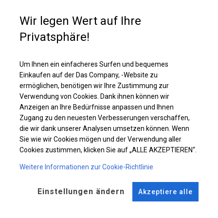
która na całej długości posiada rzepy. Rzepy te, po rozwinięciu rolety
idealnie przylegają do ścianki, tworząc zamkniętą całość. Dlatego
Wir legen Wert auf Ihre
namioty z takimi ściankami można wykorzystywać w dwojaki sposób - i
jako namioty imprezowe czy ogrodowe, ustawiając w środku stoliki i
Privatsphäre!
krzesła, i jako składziki do magazynowania.
Um Ihnen ein einfacheres Surfen und bequemes
Einzelheiten ansehen
Einkaufen auf der Das Company, -Website zu
ermöglichen, benötigen wir Ihre Zustimmung zur
Verwendung von Cookies. Dank ihnen können wir
Plane ändern
Anzeigen an Ihre Bedürfnisse anpassen und Ihnen
Zugang zu den neuesten Verbesserungen verschaffen,
die wir dank unserer Analysen umsetzen können. Wenn
Sie wie wir Cookies mögen und der Verwendung aller
Cookies zustimmen, klicken Sie auf „ALLE AKZEPTIEREN“.
KONSTRUKTION
Weitere Informationen zur Cookie-Richtlinie
SUMMER FLOOR
Einstellungen ändern
Akzeptiere alle
ROHRE
ANSCHLÜSSE