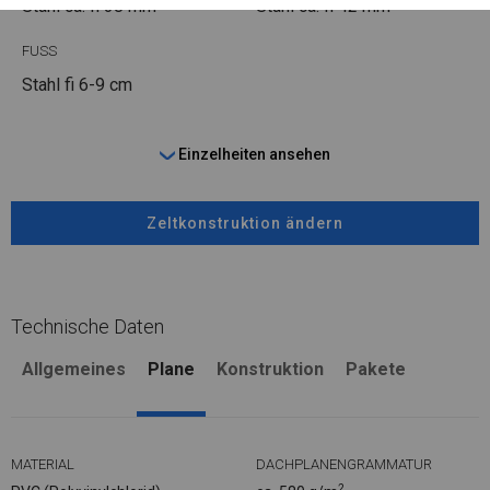
Stahl ca.
fi 38 mm
Stahl ca.
fi 42 mm
FUSS
Stahl
fi 6-9 cm
Einzelheiten ansehen
Zeltkonstruktion ändern
Technische Daten
Allgemeines
Plane
Konstruktion
Pakete
MATERIAL
DACHPLANENGRAMMATUR
2