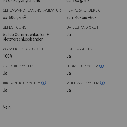
PVC (Polyvinylchlorid)
ca. 580 g/m
SEITENWANDPLANENGRAMMATUR
TEMPERATURBEREICH
2
o
o
ca. 500 g/m
von -40
bis +60
BEFESTIGUNG
UV-BESTÄNDIGKEIT
Solide Gummischlaufen +
Ja
Klettverschlussbänder
WASSERBESTÄNDIGKEIT
BODENSCHÜRZE
100%
Ja
OVERLAP-SYSTEM
HERMETIC-SYSTEM
Ja
Ja
AIR-CONTROL-SYSTEM
MULTI-SIZE SYSTEM
Ja
Ja
FEUERFEST
Nein