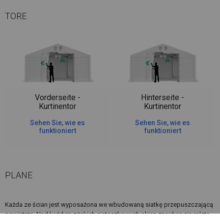
TORE
Vorderseite -
Hinterseite -
Kurtinentor
Kurtinentor
Sehen Sie, wie es
Sehen Sie, wie es
funktioniert
funktioniert
PLANE
Każda ze ścian jest wyposażona we wbudowaną siatkę przepuszczającą
powietrze. Nad każdym z takich siateczkowych okien znajduje się roleta,