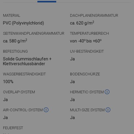
MATERIAL
DACHPLANENGRAMMATUR
2
PVC (Polyvinylchlorid)
ca. 620 g/m
SEITENWANDPLANENGRAMMATUR
TEMPERATURBEREICH
2
o
o
ca. 580 g/m
von -40
bis +60
BEFESTIGUNG
UV-BESTÄNDIGKEIT
Solide Gummischlaufen +
Ja
Klettverschlussbänder
WASSERBESTÄNDIGKEIT
BODENSCHÜRZE
100%
Ja
OVERLAP-SYSTEM
HERMETIC-SYSTEM
Ja
Ja
AIR-CONTROL-SYSTEM
MULTI-SIZE SYSTEM
Ja
Ja
FEUERFEST