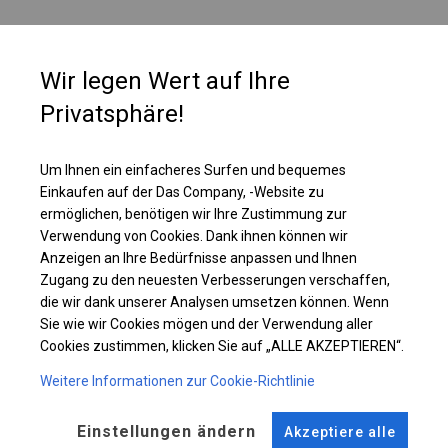
PLANE
Wir legen Wert auf Ihre
Die einzelne Wand ist mit einem großen, vollständig transparenten Fenster
Privatsphäre!
ausgestattet. Ein solches Fenster erhellt den Innenraum des Zeltes sehr
gut. Daher ist es die richtige Wahl, wenn wir möchten, dass unsere
Produkte oder Waren von außen gut sichtbar sind.
Um Ihnen ein einfacheres Surfen und bequemes
Einkaufen auf der Das Company, -Website zu
ermöglichen, benötigen wir Ihre Zustimmung zur
Einzelheiten ansehen
Verwendung von Cookies. Dank ihnen können wir
Anzeigen an Ihre Bedürfnisse anpassen und Ihnen
Zugang zu den neuesten Verbesserungen verschaffen,
Plane ändern
die wir dank unserer Analysen umsetzen können. Wenn
Sie wie wir Cookies mögen und der Verwendung aller
Cookies zustimmen, klicken Sie auf „ALLE AKZEPTIEREN“.
Weitere Informationen zur Cookie-Richtlinie
KONSTRUKTION
WINTER
Einstellungen ändern
Akzeptiere alle