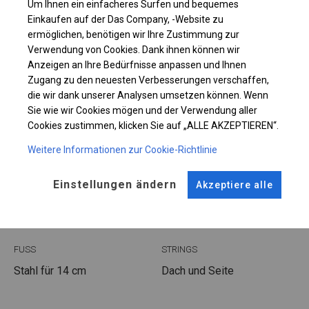
Um Ihnen ein einfacheres Surfen und bequemes
Einzelheiten ansehen
Einkaufen auf der Das Company, -Website zu
ermöglichen, benötigen wir Ihre Zustimmung zur
Verwendung von Cookies. Dank ihnen können wir
Plane ändern
Anzeigen an Ihre Bedürfnisse anpassen und Ihnen
Zugang zu den neuesten Verbesserungen verschaffen,
die wir dank unserer Analysen umsetzen können. Wenn
Sie wie wir Cookies mögen und der Verwendung aller
KONSTRUKTION
Cookies zustimmen, klicken Sie auf „ALLE AKZEPTIEREN“.
Weitere Informationen zur Cookie-Richtlinie
WINTER PLUS
Einstellungen ändern
Akzeptiere alle
ROHRE
ANSCHLÜSSE
Stahl ca.
fi 50 mm
Stahl ca.
fi 54 mm
FUSS
STRINGS
Stahl
für 14 cm
Dach und Seite