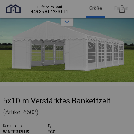
Hilfe beim Kauf
Größe
Farben
+49 35 817 283 011
5x10 m Verstärktes Bankettzelt
(Artikel 6603)
Konstruktion
Typ
WINTER PLUS
ECO I