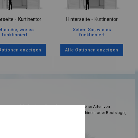
rseite - Kurtinentor
Hinterseite - Kurtinentor
hen Sie, wie es
Sehen Sie, wie es
funktioniert
funktioniert
 Optionen anzeigen
Alle Optionen anzeigen
net sich perfekt für die Aufbewahrung verschiedener Arten von
Es kann als Parkplatzüberdachung, Garage, Maschinen- oder Bootslager,
age und Lackierraum genutzt werden.