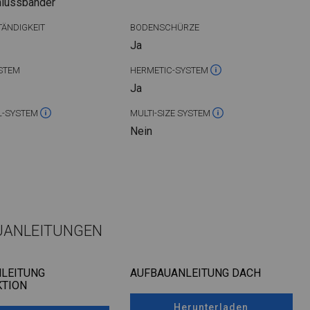
hlussbänder
ÄNDIGKEIT
BODENSCHÜRZE
Ja
STEM
HERMETIC-SYSTEM
Ja
L-SYSTEM
MULTI-SIZE SYSTEM
Nein
UANLEITUNGEN
LEITUNG
AUFBAUANLEITUNG DACH
TION
Herunterladen