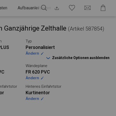
aten
Aufbauanleitungen
 Ganzjährige Zelthalle
(Artikel 587854)
n
Typ
PLUS
Personalisiert
Ändern
Zusätzliche Optionen ausblenden
Wändeplane
VC
FR 620 PVC
Ändern
nfahrtstor
Hinteres Einfahrtstor
or
Kurtinentor
Ändern