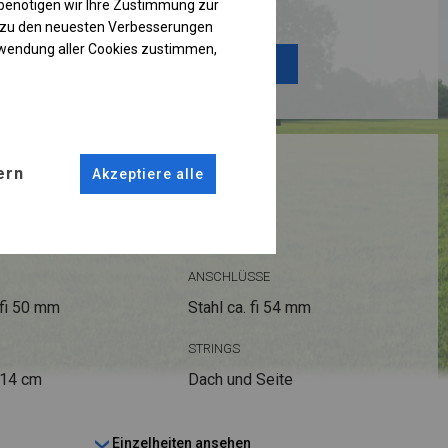
Einzelheiten ansehen
benötigen wir Ihre Zustimmung zur
g zu den neuesten Verbesserungen
rwendung aller Cookies zustimmen,
Plane ändern
RUKTION
ern
Akzeptiere alle
R PLUS
ANSCHLÜSSE
fi 50 mm
Stahl ca.
fi 54 mm
STRINGS
 14 cm
Dach und Seite
Einzelheiten ansehen