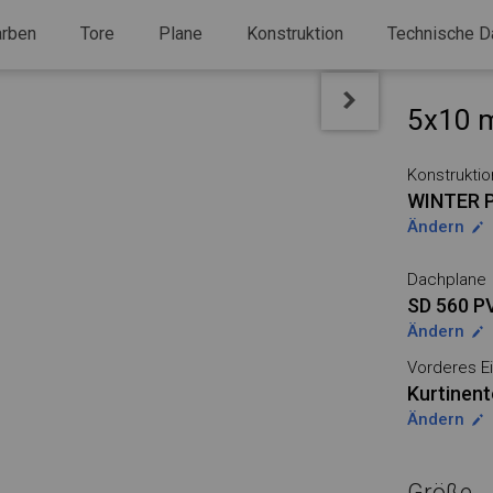
arben
Tore
Plane
Konstruktion
Technische D
5x10 m
Konstruktio
WINTER 
Ändern
Dachplane
SD 560 P
Ändern
Vorderes Ei
Kurtinent
Ändern
Größe