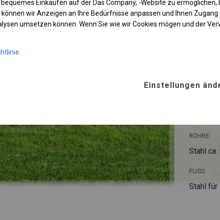
 bequemes Einkaufen auf der Das Company, -Website zu ermöglichen, 
 können wir Anzeigen an Ihre Bedürfnisse anpassen und Ihnen Zugan
nalysen umsetzen können. Wenn Sie wie wir Cookies mögen und der Ve
htlinie
KONST
Einstellungen änd
WINTE
ROHRE
Stahl ca.
FUSS
Stahl
für