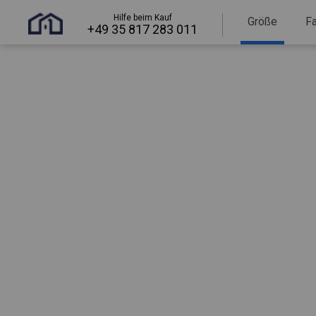
Hilfe beim Kauf
Größe
F
+49 35 817 283 011