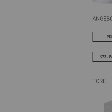
ANGEB
PD
Zu F
TORE