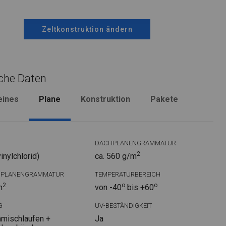
Zeltkonstruktion ändern
che Daten
eines
Plane
Konstruktion
Pakete
DACHPLANENGRAMMATUR
2
nylchlorid)
ca. 560 g/m
DPLANENGRAMMATUR
TEMPERATURBEREICH
2
o
o
m
von -40
bis +60
G
UV-BESTÄNDIGKEIT
mischlaufen +
Ja