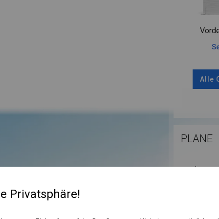
Vorde
Se
Alle
PLANE
Die Plane eig
Materialien. 
Autowaschanl
re Privatsphäre!